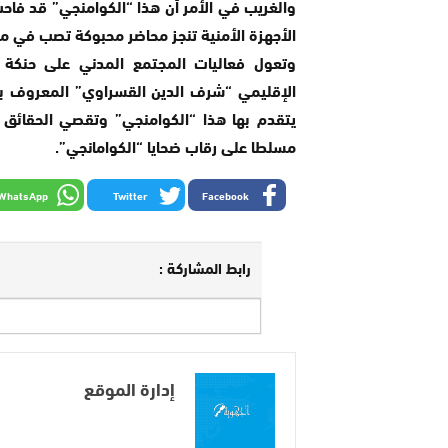
والغريب في الأمر أن هذا “الكوامنجي” قد فاحت 
الأجهزة الأمنية تنجز محاضر محبوكة تصب في مص
وتعول فعاليات المجتمع المدني على حنكة و
الإقليمي “شرف الدين القسراوي” المعروف بن
يتقدم بها هذا “الكوامنجي” وتقصي الحقائ
مسلطا على رقاب ضحايا “الكوامانجي”.
WhatsApp
Twitter
Facebook
رابط المشاركة :
إدارة الموقع