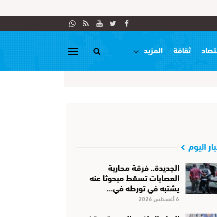
تصاد
ثقافة
المزيد
بار اليوم
الجديدة.. فرقة محاربة
العصابات تسقط مبحوثا عنه
يشتبه في تورطه في…
6 أغسطس 2026