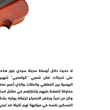
لا حديث داخل أوساط مدينة سيدي بنور هذه ال
على تحركات فنان شعبي “كوامنجي” شهير ب
اليومية بين المقاهي والحانات والذي أصبح م
محاولة للضغط عليهم وابتزازهم في مقابل استف
وكل من تجرأ ورفض الانصياع لرغباته يواجه بشكا
المسكين نفسه في مواجهة تهم ثقيلة قد ترمي