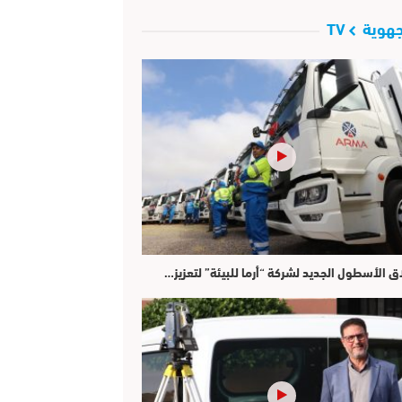
هوية TV
ق الأسطول الجديد لشركة “أرما للبيئة” لتعزيز…