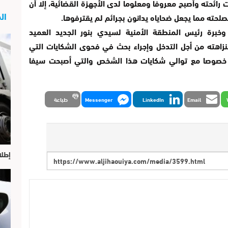
رائحته وأصبح معروفا ومعلوما لدى الأجهزة القضائية، إلا أن
الج
لحته مما يجعل ضحاياه يدانون بجرائم لم يقترفوها.
خبرة رئيس المنطقة الأمنية لسيدي بنور الجديد العميد
زاهته من أجل التدخل وإجراء بحث في فحوى الشكايات التي
ق خصوصا مع توالي شكايات هذا الشخص والتي أصبحت سيفا
Email
LinkedIn
Messenger
طباعة
إطلا