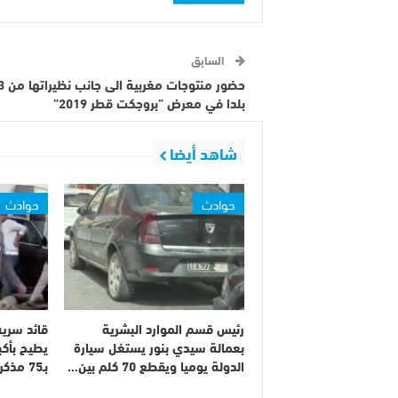
السابق
حضور منتوجات م
بلدا في معرض ”بروجكت قطر 2019”
شاهد أيضا
حوادث
حوادث
رئيس قسم الموارد البشرية
قائد سرية
بعمالة سيدي بنور يستغل سيارة
يطيح بأك
الدولة يوميا ويقطع 70 كلم بين…
بـ75 مذكرة بحث على…