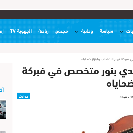
ات
سياسة
وطنية
مجتمع
رياضة
الجهوية TV
إق
بركة تهم الاغتصاب وابتزاز ضحاياه
دي بنور متخصص في فبركة
ضحاياه
أخ
حوادث