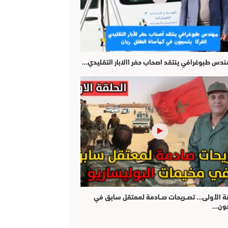
هندس طبوغرافي ينتقد اصحاب حفر االابار التقليدي…
قة الأولى… تصــريحات صــادمة لمعتقل سابق في
جون…