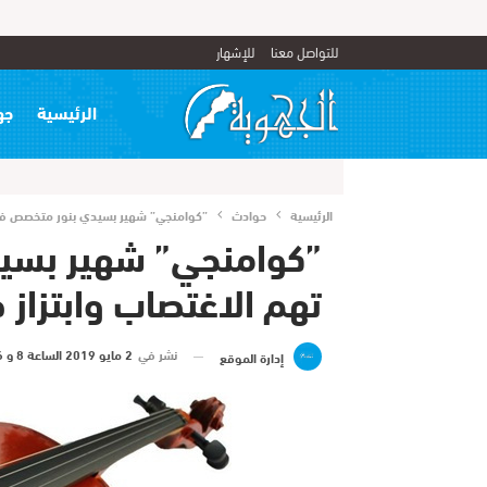
للتواصل معنا
للإشهار
الرئيسية
جه
الرئيسية
حوادث
”كوامنجي” شهير بسيدي بنور متخصص في ف
”كوامنجي” شهير بسي
تهم الاغتصاب وابتزاز 
نشر في
2 مايو 2019 الساعة 8 و 36 دقيقة
إدارة الموقع