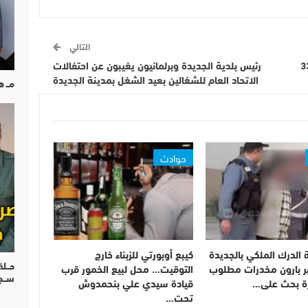
التالي
غربية الى جانب نظيراتها من 33
رئيس بلدية الجديدة وبرلمانيون يغيبون عن احتفالات
الاتحاد العام للشغالين بعيد الشغل بمدينة الجديدة
مــ 
حوادث
 الدرك الملكي بالجديدة
كيبع أوبورتي للزبناء خارج
حــل
بر بارون مخدرات مطلوب
التوقيت… محل لبيع الخمور قرب
ســ
قيادة سيدي علي بنحمدوش
تحت…