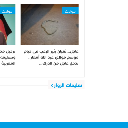
حوادث
حوادث
عاجل…ثعبان يثير الرعب في خيام
ترحيل محم
موسم مولاي عبد الله أمغار..
وتسليمه 
تدخل عاجل من الدرك…
المغربية ب
تعليقات الزوار