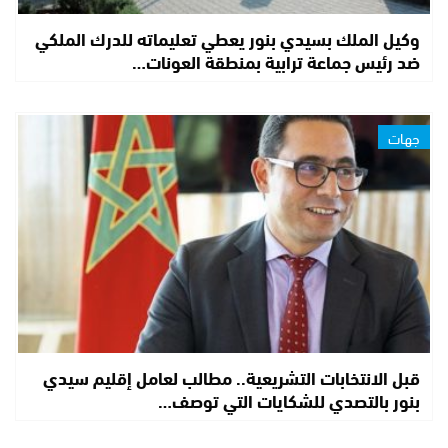
وكيل الملك بسيدي بنور يعطي تعليماته للدرك الملكي
ضد رئيس جماعة ترابية بمنطقة العونات…
جهات
قبل الانتخابات التشريعية.. مطالب لعامل إقليم سيدي
بنور بالتصدي للشكايات التي توصف…