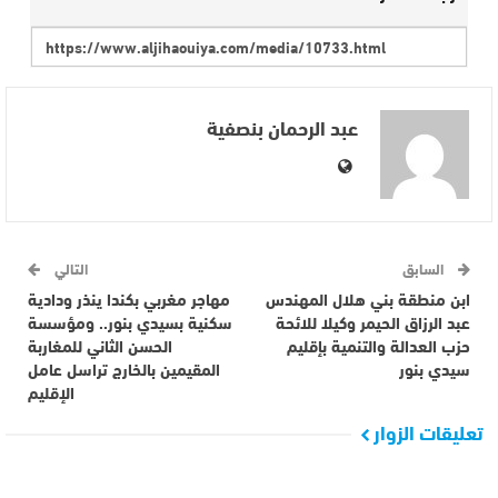
عبد الرحمان بنصفية
السابق
التالي
ابن منطقة بني هلال المهندس
مهاجر مغربي بكندا ينذر ودادية
عبد الرزاق الحيمر وكيلا للائحة
سكنية بسيدي بنور.. ومؤسسة
حزب العدالة والتنمية بإقليم
الحسن الثاني للمغاربة
سيدي بنور
المقيمين بالخارج تراسل عامل
الإقليم
تعليقات الزوار