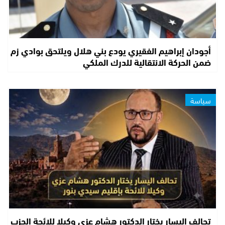
أجودان إبراهيم الفقيري يودع بني هلال ويلتحق بوادي زم
ضمن الحركة الانتقالية للدرك الملكي
سياسة
تحالف اليسار يختار الدكتور هشام عزى وكيلا للائحة الحزب