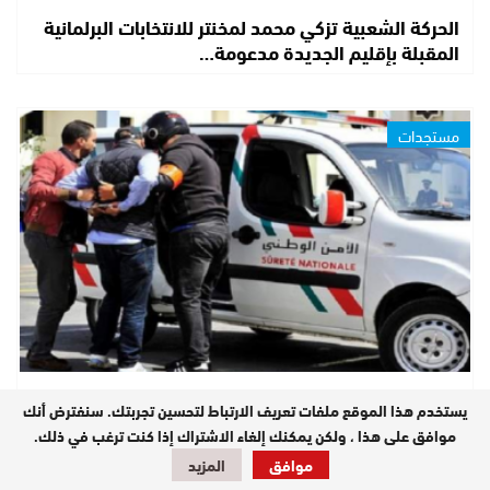
الحركة الشعبية تزكي محمد لمخنتر للانتخابات البرلمانية
المقبلة بإقليم الجديدة مدعومة…
مستجدات
عاجل | فرقة مكافحة العصابات للشرطة القضائية بالجديدة
يستخدم هذا الموقع ملفات تعريف الارتباط لتحسين تجربتك. سنفترض أنك
توقف أكبر مروج مخدرات بالزمامرة…
موافق على هذا ، ولكن يمكنك إلغاء الاشتراك إذا كنت ترغب في ذلك.
موافق
المزيد