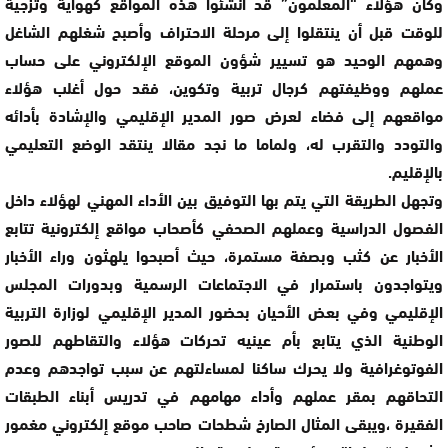
وكان هؤلاء “المعلمون” قد أنشئوا هذه المواقع كهواية وتزجية
للوقت قبل أن ينتقلوا إلى مرحلة الاحتراف وأصبح شغلهم الشاغل
وهمهم الوحيد هو تسيير شؤون الموقع الإلكتروني على حساب
عملهم ووظيفتهم كرجال تربية وتكوين، فقد حول أغلب هؤلاء
مواقعهم إلى فضاء لعرض صور المدير الإقليمي والإشادة بأدائه
والتودد والتقرب له، ولماما ما نجد مقالا ينتقد الوضع التعليمي
بالإقليم.
وتجهل الطريقة التي يتم بها التوفيق بين الأداء المهني لهؤلاء داخل
الفصول الدراسية وعملهم الصحفي كأصحاب مواقع إلكترونية تتابع
الأخبار عن كثب وبصفة مستمرة، حيث أصبحوا يلهثون وراء الأخبار
ويتواجدون باستمرار في الاجتماعات الرسمية وبدورات المجلس
الإقليمي وفي بعض الأحيان بحضور المدير الإقليمي لوزارة التربية
الوطنية الذي يتابع بأم عينيه تحركات هؤلاء والتقاطهم للصور
الفوتوغرافية ولا يحرك ساكنا لمساءلتهم عن سبب تواجدهم وعدم
التحاقهم بمقر عملهم وأداء مهامهم في تدريس أبناء الطبقات
الفقيرة ،ويبقى المثال الصارخ شطحات صاحب موقع إلكتروني مغمور