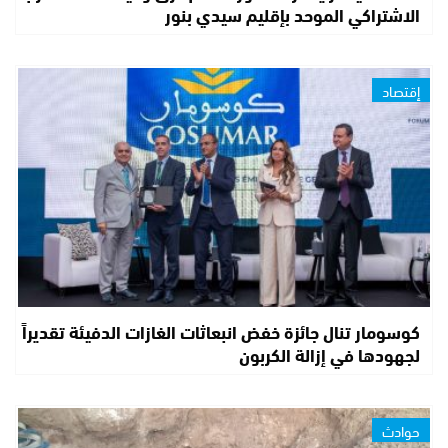
الاشتراكي الموحد بإقليم سيدي بنور
إقتصاد
كوسومار تنال جائزة خفض انبعاثات الغازات الدفيئة تقديراً
لجهودها في إزالة الكربون
حوادث