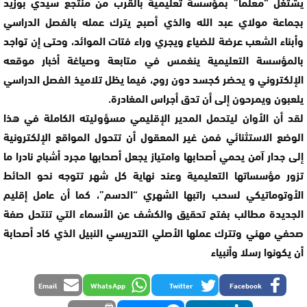
يشتغل “معلما” بمؤسسة تعليمية بالقرب من منتجع سيدي بوزيد
بجماعة مولاي عبد الله والذي أصبح يترك عمله بالفصل الدراسي
وأبناء الشعب عرضة للضياع ويجري وراء فتات الموائد، وحتى إن تواجد
بالمؤسسة التعليمية ينغمس في متابعة وصياغة أخبار موقعه
الإلكتروني و يحضر كجسد دون روح، فيما يظل تلاميذ الفصل الدراسي
يلعبون ويمرحون إلى أن تدق أجراس المغادرة.
لقد أن الأوان ليتحمل المدير الإقليمي مسؤوليته الكاملة في هذا
الوضع الاستثنائي فمن غير المعقول أن تتحول المواقع الإلكترونية
إلى جدار آمن يحمي أصحابها وامتياز يجعل أصحابها مجرد أشباح نادرا ما
تزور مؤسساتها التعليمية وعند نهاية كل شهر تتوجه نحو الحائط
الأوتوماتيكي لسحب راتبها الشهري “الدسم”، كما أن عامل إقليم
الجديدة مطالب بفتح تحقيق والكشف عن الأسماء التي تنتحل صفة
صحفي مهني وتترك عملها الأصلي التدريسي النبيل الذي كاد أصحابة
أن يكونوا رسلا وأنبياء
Email
WhatsApp
Twitter
Facebook