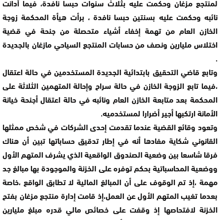
لمنتجع مزغان وحكمت عليه بثلاث سنوات حبسا نافدة، فيما أدانت
نائبه وحكمت عليه بسنتين حبسا نافدة ، برأت هيأة المحكمة زوجة
الخازن العام من تهمة إخفاء أشياء متحصلة من جنحة في قضية
اختلاس مليارين ونصف من حسابات المنتجع السياحي مازغان بالجديدة
.
وتابع قاضي التحقيق بابتدائية الجديدة المستخدمين في حالة اعتقال
،فيما تابع الزوجة الخازن في حالة سراح وإحالة المتهمين الثلاثة على
المحكمة بعد متابعة الخازن العام ونائبه في حالة اعتقال أجنحة خيانة
الأمانة ارتكبها أجير أضرارا لمستخدميه.
وتعود وقائع القضية عندما تقدمت إحدى الشركات في شخص ممثلها
القانوني شكاية مفادها أنه في إطار تدقيق حساباتها تبين أن هناك
فرقا شاسعا بين وضعية الصندوق الواقعية الذي يشرف المتهم الأول
ووضعية المحاسباتية بحكم توفره على الخزنة والموجودة بها مبالغ جد
مهمة ،إذ تم الوقوف على أن المبالغ المالية لا تطابق الواقع ،خاصة
بعدما تغيب المتهم الأول عن العمل،إذ قامت إدارة منتجع مزغان بفتح
الخزنة لافتحاصها إذ وقفت على خصائص مالي قدره مبلغ مليارين