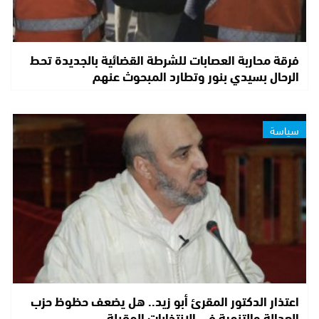
فرقة محاربة العصابات للشرطة القضائية بالجديدة تحط
الرحال بسيدي بنور وتطارد المبحوث عنهم
سياسة
اعتذار الدكتور المقرئ أبو زيد.. هل يضعف حظوظ حزب
العدالة والتنمية في الانتخابات المقبلة…