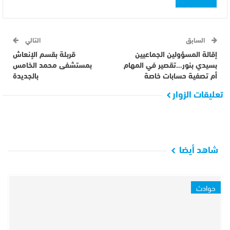
السابق
التالي
إقالة المسؤولين الجماعيين
قربلة بقسم الإنعاش
بسيدي بنور…تقصير في المهام
بمستشفى محمد الخامس
أم تصفية حسابات خاصة
بالجديدة
تعليقات الزوار
شاهد أيضا
حوادث