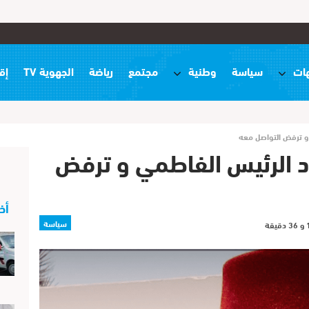
ات
سياسة
وطنية
مجتمع
رياضة
الجهوية TV
إق
 و ترفض التواصل معه
د الرئيس الفاطمي و ترفض
أخ
سياسة