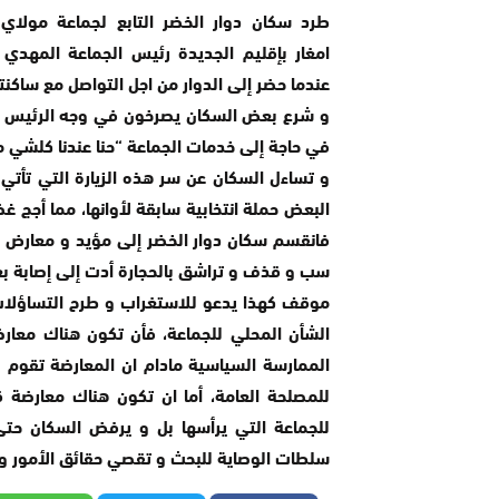
طرد سكان دوار الخضر التابع لجماعة مولاي 
امغار بإقليم الجديدة رئيس الجماعة المهدي
عندما حضر إلى الدوار من اجل التواصل مع ساكنت
و شرع بعض السكان يصرخون في وجه الرئيس ال
في حاجة إلى خدمات الجماعة “حنا عندنا كلشي ما
البعض حملة انتخابية سابقة لأوانها، مما أجج غ
فانقسم سكان دوار الخضر إلى مؤيد و معارض ل
سب و قذف و تراشق بالحجارة أدت إلى إصابة ب
موقف كهذا يدعو للاستغراب و طرح التساؤلات 
الشأن المحلي للجماعة، فأن تكون هناك معارض
الممارسة السياسية مادام ان المعارضة تقوم بد
للمصلحة العامة، أما ان تكون هناك معارضة ق
للجماعة التي يرأسها بل و يرفض السكان حتى
سلطات الوصاية للبحث و تقصي حقائق الأمور و 