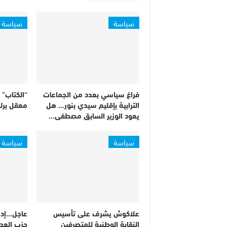
سياسة
سياسة
فراغ سياسي بعدد من الجماعات
“الكتاب” 
الترابية بإقليم سيدي بنور… هل
معقل برل
يعود الوزير السابق مصطفى…
سياسة
سياسة
علاكوش يشرف على تأسيس
عاجل…إدان
النقابة الوطنية للمتصرفين
حزب العدا