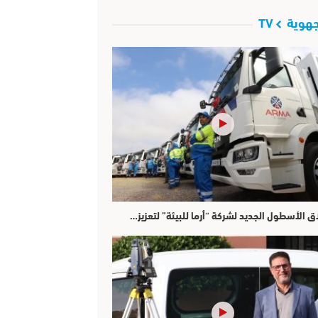
هوية TV
ق الأسطول الجديد لشركة “أرما للبيئة” لتعزيز…