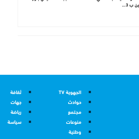
 ب 3…
الجهوية TV
ثقافة
حوادث
جهات
مجتمع
رياضة
منوعات
سياسة
وطنية