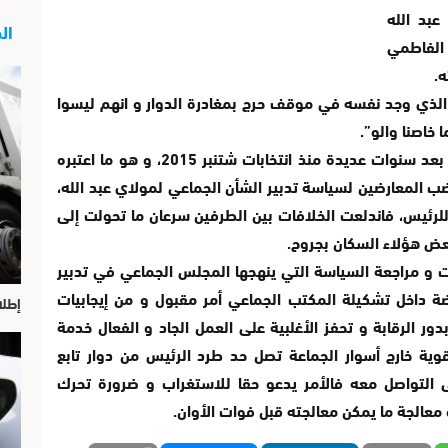
عبد الله
الج
 الفاطمي
ه.
ذي وجد نفسه في موقف حرج بمغادرة الدوار و انهم ليسوا
 خاصنا والو”.
و تساءل السكان عن سر هذه الزيارة التي تأتي بعد سنوات عديدة منذ انتخابات شتنبر 2015، و هو ما اعتبره
ضب المعارضين لسياسة تدبير الشأن الجماعي لمولاي عبد الله،
لرئيس، فاندلعت الخلافات بين الطرفين سرعان ما تحولت إلى
عض هؤلاء السكان بجروح.
و مراجعة السياسة التي ينهجها المجلس الجماعي في تدبير
ة داخل تشكيلة المكتب الجماعي أمر مقبول و من إيجابيات
إطلا
ور الرقابة و تحفز الأغلبية على العمل الجاد و الفعال خدمة
وية خارج أسوار الجماعة تصل حد طرد الرئيس من دوار تابع
 التواصل معه فالأمر يدعو حقا للاستغراب و ضرورة تحرك
معالجة ما يمكن معالجته قبل فوات الأوان.