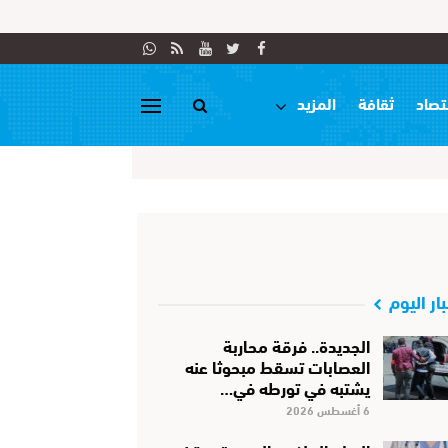
تصاد
ثقافة
المزيد
بار اليوم
الجديدة.. فرقة محاربة
العصابات تسقط مبحوثا عنه
يشتبه في تورطه في…
6 أغسطس 2026