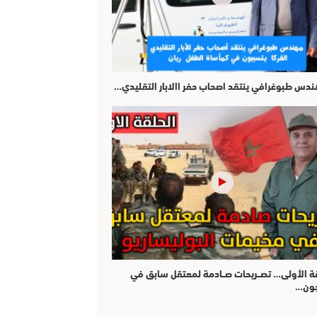
هندس طبوغرافي ينتقد اصحاب حفر االابار التقليدي…
قة الأولى… تصــريحات صــادمة لمعتقل سابق في
جون…