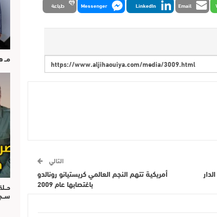
Email
LinkedIn
Messenger
طباعة
مــ 
التالي
لدار
أمريكية تتهم النجم العالمي كريستيانو رونالدو
باغتصابها عام 2009
حــل
ســ