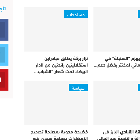
تاب
مستجدات
يهزم “السنبلة” في
نزار بركة يطلق مبادراين
ماني لمخنتر بفضل دعم…
استقلاليتين رائدتين من الدار
البيضاء تحت شعار “الشباب…
سياسة
ة القيادي البارز في
فضيحة مدوية بمصلحة تصحيح
لة والتنمية عبد العالي
الامضاءات بجماعة سيدي بنور