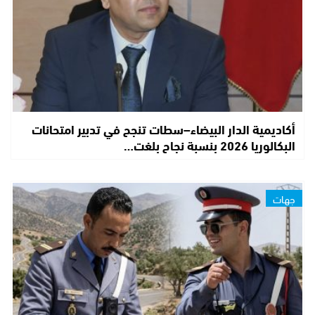
أكاديمية الدار البيضاء–سطات تنجح في تدبير امتحانات
البكالوريا 2026 بنسبة نجاح بلغت…
جهات