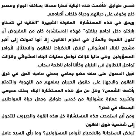
خمس طوابق، فأضحت هذه البناية خطرا محدقا بساكنة الجوار ومصدر
خلع وخوف على حياتهم وحياة فلذات أكبادهم.
ويحق في هذه المستشارة المقولة الشهيرة “الفقيه لي نتسناو
باركتو دخل لجامع ببلغتو” فهذه المستشارة كان من المفروض أن
تكون القدوة والمثال في احترام القانون، إلا أنها تحولت إلى أكبر
مشجع للبناء العشوائي ترفض الانضباط للقانون والامتثال لأوامر
المسؤولين، وهي حاليا لازالت تواصل عمليات البناء العشوائي ولازالت
تواصل التطاول في البنيان وكأننا أمام ناطحة سحاب.
فهل الحصول على صفة عضو جماعي يعطي صاحبه الحق في خرق
القانون والإجهاز على حقوق الجيران بمنعهم من التهوية والتمتع
بأشعة الشمس؟ وهل من حق هذه المستشارة البناء بملك عمومي
وتشييد عمارة عشوائية من خمس طوابق وجعل حياة المواطنين
البسطاء في خطر؟
ومن أين استمدت هذه المستشارة كل هذه القوة والجبروت لتتحول
إلى شخصية فوق القانون
ترفض الاستجابة والانصياع لأوامر المسؤولين؟ وما رأي السيد عامل