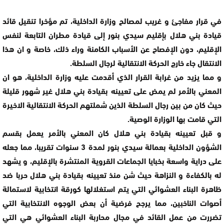
في قرار مفاجئ و غريب لمصالح وزارة الداخلية، تم مؤخرا تنقيل قائد
قيادة بني هلال بإقليم سيدي بنور إلى قيادة مطران التابعة لنفس
الإقليم، دون الإفصاح عن الأسباب الكامنة وراء ذلك، خاصة و ان هذا
الانتقال جاء خارج الحركة الانتقالية لرجال السلطة.
و مما يزيد من غرابة القرار الذي أقدمت عليه وزارة الداخلية، هو ان
المعني بالأمر لم يمض على تعيينه بقيادة بني هلال غير شهور قليلة
حيث كان من بين رجال السلطة الذين شملتهم الحركة الانتقالية الاخيرة
التي قامت بها الوزارة الوصية.
و قبل تعيينه بقيادة بني هلال كان المعني بالأمر يعمل بقسم
الشؤون الداخلية بعمالة سيدي بنور لمدة 3 سنوات تقريبا، مما جعله
على دراية واسعة بخبايا الجماعات القروية المنتشرة بالإقليم، و يشهد
له بالكفاءة و النزاهة حيث شن منذ تعيينه بقيادة بني هلال حربا ضد
ظاهرة البناء العشوائي التي يتم استغلالها كورقة انتخابية لاستمالة
أصوات الناخبين، مما يرجح فرضية أن بعض الوجوه الانتخابية التي
تضررت من عمل القائد في مجال محاربة البناء العشوائي هي التي