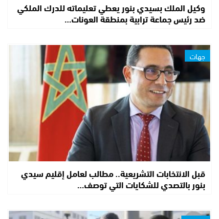
وكيل الملك بسيدي بنور يعطي تعليماته للدرك الملكي
ضد رئيس جماعة ترابية بمنطقة العونات…
جهات
قبل الانتخابات التشريعية.. مطالب لعامل إقليم سيدي
بنور بالتصدي للشكايات التي توصف…