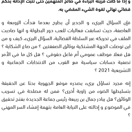
و إذا ما كانت قرينة البراءة في صالح المتهمين حتى تتبث الإدانة بحكم
قضائي نهائي لقوة الشيء المقضي به.
فإن السؤال البريء و الجدير أن يطرح بعدما هدأت الزوبعة و
العاصفة، حيث تسابقت فعاليات للعب دور البطولة و انها صاحبت
الملف في تحريكه عبر السلطة القضائية، السؤال البريء، كيف و من
اين توصلت الجهة المشتكية بوثائق الصفقتين ؟ من صاغ الشكاية ؟
هل فعلا موظف عمومي أم فاعل حقوقي ؟ هل كل ما في الأمر
تصفية حسابات سياسية مع القرب من الانتخابات الجماعية و
التشريعية 2021 ؟
إنه مجرد تساؤل بريء يصدره موقع الجهوية بحثا عن الحقيقة
بتسليطها الضوء من زاوية أخرى؟ فمن له مصلحة في تسريب
الوثائق؟ هل يبادر جمال بن ربيعة رئيس جماعة الجديدة بفتح تحقيق
في الموضوع و إحالته على النيابة العامة بتهمة إفشاء السر المهني
؟