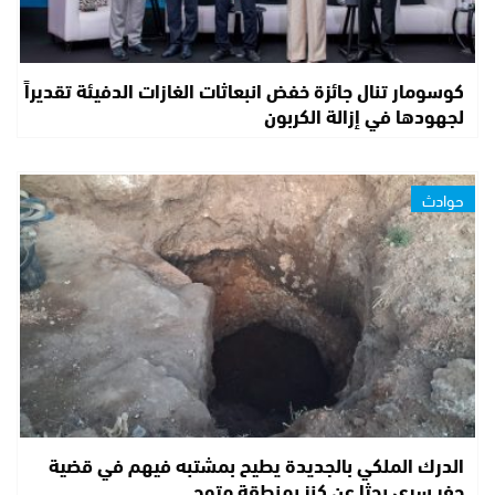
كوسومار تنال جائزة خفض انبعاثات الغازات الدفيئة تقديراً
لجهودها في إزالة الكربون
حوادث
الدرك الملكي بالجديدة يطيح بمشتبه فيهم في قضية
حفر سري بحثا عن كنز بمنطقة متوح