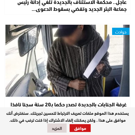
عاجل.. محكمة الاستئناف بالجديدة تلغي إدانة رئيس
جماعة البئر الجديد وتقضي بسقوط الدعوى…
حوادث
غرفة الجنايات بالجديدة تصدر حكما بـ20 سنة سجنا نافذا
في حق منفذ الاعتداء على سائق حافلة…
يستخدم هذا الموقع ملفات تعريف الارتباط لتحسين تجربتك. سنفترض أنك
موافق على هذا ، ولكن يمكنك إلغاء الاشتراك إذا كنت ترغب في ذلك.
موافق
المزيد
سياسة