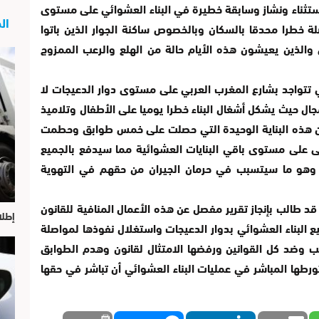
استثناء ونشاز وسابقة خطيرة في البناء العشوائي على مستوى
الج
لة خطرا محدقا بالسكان وبالخصوص ساكنة الجوار الذين باتوا
الذين يعيشون هذه الأيام حالة من الهلع والرعب الممزوج
ي تتواجد بشارع المغرب العربي على مستوى دوار الدعيجات لا
جال حيث يشكل أشغال البناء خطرا يوميا على الأطفال وتلاميذ
أن هذه البناية الوحيدة التي حصلت على خمس طوابق وحطمت
تى على مستوى باقي البنايات العشوائية مما سيدفع بالجميع
ن وهو ما سيتسبب في حرمان الجيران من حقهم في التهوية
د طالب بإنجاز تقرير مفصل عن هذه الأعمال المنافية للقانون
إطلا
البناء العشوائي بدوار الدعيجات واستغلال نفوذها لمواصلة
ب وضد كل القوانين ورفضها الامتثال لقانون وهدم الطوابق
ورطها المباشر في عمليات البناء العشوائي أن تباشر في حقها