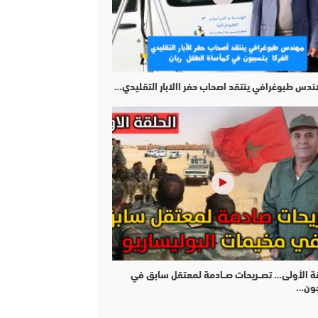
هندس طبوغرافي ينتقد اصحاب حفر االابار التقليدي…
قة الأولى… تصــريحات صــادمة لمعتقل سابق في
جون…