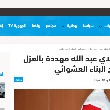
ات
سياسة
وطنية
مجتمع
رياضة
الجهوية TV
إق
لعزل بعد تورطها في فضائح البناء العشوائي
 عبد الله مهددة بالعزل
البناء العشوائي
أخ
جهات