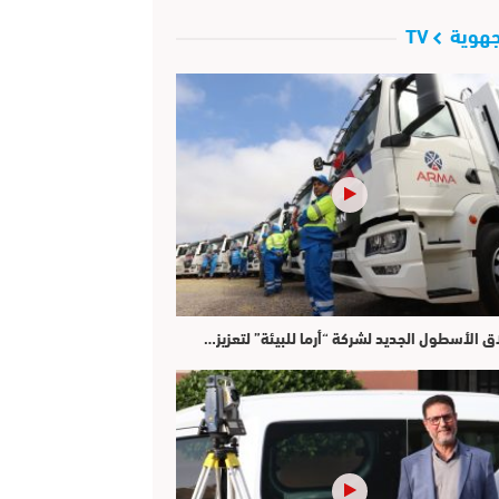
هوية TV
ق الأسطول الجديد لشركة “أرما للبيئة” لتعزيز…