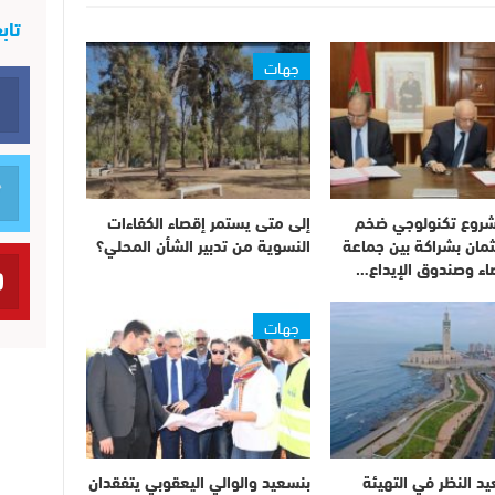
تاب
جهات
روع تكنولوجي ضخم
إلى متى يستمر إقصاء الكفاءات
مان بشراكة بين جماعة
النسوية من تدبير الشأن المحلي؟
يضاء وصندوق الإيداع…
جهات
يد النظر في التهيئة
بنسعيد والوالي اليعقوبي يتفقدان