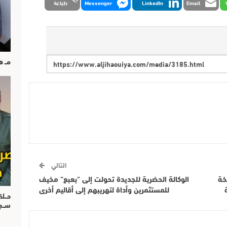
Email
LinkedIn
Messenger
طباعة
مــ 
التالي
خة
الوكالة الحضرية للجديدة تحولت إلى ”بعبع” مخيف
للمستثمرين وأداة لتهريبهم إلى أقاليم أخرى
حــل
ســ