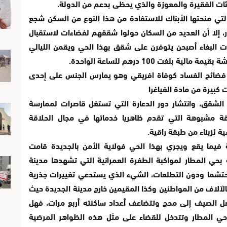
ئات الفقيرة والمعوزة والذي يحظى بدعم من الدولة.
لتي منحتها الأبناك للاستفادة من هذا النوع من السكن شجع
، إلا أن العديد من السكان حولوا شققهم لفضاءات لاستقبال
فات البغاء أصبحن يتوفرن على شقق بهذا الحي ويقمن الليالي
لغت 100 درهم للساعة الواحدة.
فضائح الفساد كوفاة افريقي وهو يمارس الجنس على إحدى
 كبيرة من مادة الفياغرا
 الشقق، وانتشار دور الدعارة التي تستغل قاصرات لممارسة
قة مشبوهة التي تقدم ظاهريا خدماتها في مجال الحلاقة
 لزبناء من طبقة راقية.
 فيما يقع ويجري بهذا الحي فولاية الأمن بالجديدة قامت
 بحي المطار لمواكبة الطفرة العمرانية التي تشهدها مدينة
 محتشما ودون التطلعات، الشيء الذي يستدعي تغييرات جذرية
لآلاف من المواطنين وكذا المقيمين خارج مدينة الجديدة حيث
ل الصيف إلى محج وتتضاعف أعداد ساكنته أربع مرات، فهل
حي المطار وتتدخل للقضاء على مثل هذه الظواهر المرضية