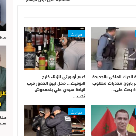
حوادث
مــ 
 الدرك الملكي بالجديدة
كيبع أوبورتي للزبناء خارج
بر بارون مخدرات مطلوب
التوقيت… محل لبيع الخمور قرب
قيادة سيدي علي بنحمدوش
تحت…
حوادث
حــل
ســ