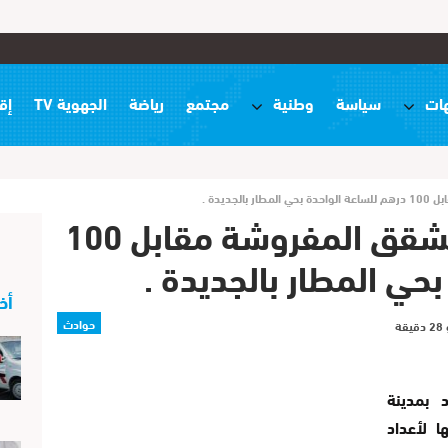
ات
سياسة
وطنية
مجتمع
رياضة
الجهوية TV
إق
جديدة .
انتشار الدعارة وكراء الشقق المفروشة مقابل 100
حي المطار بالجديدة .
أخ
حوادث
د بمدينة
ا لأعداد