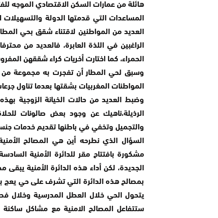
هائلة من عمارات السكن الاقتصادي الموجه للف
المساعدات التي قدمتها الدولة والتسهيلات ا
العديد من المواطنين لاقتناء شقق بحي المطار
الراغبين في اللذة العابرة، فالعديد من محتر
الحمراء، كما اختارت أخريات كراء شققهن المفروشة بقيمة مالية ب
وسبق لحي المطار أن تفجرت به مجموعة من 
المواطنات المغربيات بشقتها بعدما تناول جرعات
وضبط العديد من حالات الخيانة الزوجية بهذه
الرذيلة،ناهيك عن وجود بعض صالونات للحلا
والتجميل وتخفي في باطنها تقديم خدمات جنسية
السؤال الذي نطرحه أين هي المصالح الأمنية
مشكورة بافتتاح مقر للدائرة الأمنية السادسة
الجديدة، لكن أداء هذه الدائرة الأمنية يبقى
بمصالح هذه الدائرة التي تشرف على حي يعج با
يتحول الحي خلال العطل المدرسية وخلال فص
ستتفاعل المصالح الامنية مع مشاكل ساكنة 