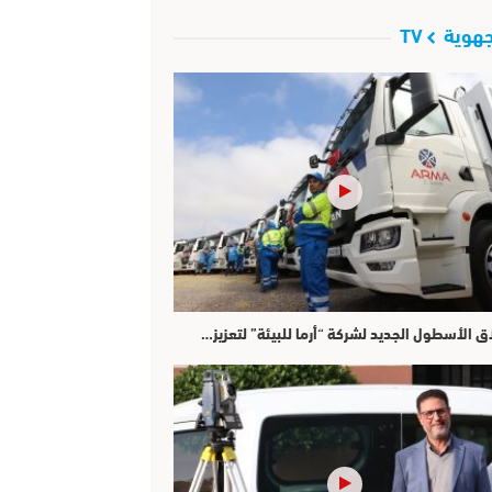
هوية TV
ق الأسطول الجديد لشركة “أرما للبيئة” لتعزيز…