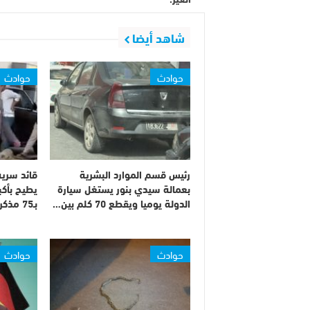
شاهد أيضا
حوادث
حوادث
رئيس قسم الموارد البشرية
قائد سرية
بعمالة سيدي بنور يستغل سيارة
يطيح بأك
الدولة يوميا ويقطع 70 كلم بين…
بـ75 مذكرة بحث على…
حوادث
حوادث