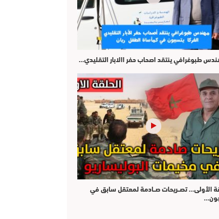
هندس طبوغرافي ينتقد اصحاب حفر االابار التقليدي…
قة الأولى… تصــريحات صــادمة لمعتقل سابق في
جون…