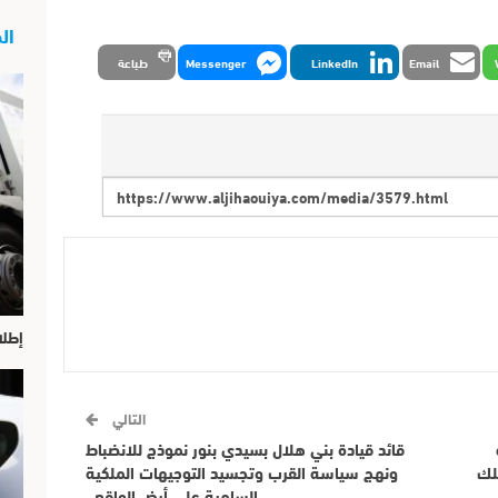
الج
Email
LinkedIn
Messenger
طباعة
إطلا
التالي
قائد قيادة بني هلال بسيدي بنور نموذج للانضباط
لك
ونهج سياسة القرب وتجسيد التوجيهات الملكية
السامية على أرض الواقع .