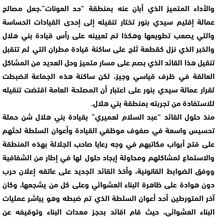
والأداء المتميز الذي أبان عنه بمنطقة “حد العونات”،جعل مصالح
عمالة إقليم سيدي بنور تختار تنقيله إلى إحدى القيادات الحساسة
والتي يصعب تطويعها وهكذا تم تعيينه على رأس قيادة بني هلال
والخبر الذي نزل كقطعة ثلج على ساكنة قيادة مطران التي لم تتقبل
تنقيل هذا القائد الذي بصم على مسار متميز وحل العديد من المشاكل
العالقة في ظرف قياسي وجيز، لكن ساكنة هذه الجماعة انضبطت
لقرار عمالة سيدي بنور على اعتبار أن المصلحة العامة اقتضت تنقيله
للاستفادة من تجربته بمنطقة بني هلال.
منذ حلول القائد “عبد السلام لعميري” بقيادة بني هلال شن حملة
تحسيس واسعة في صفوف موظفي القيادة وأعوان السلطة لحثهم
على فتح أبواب مكاتبهم في وجه رعايا صاحب الجلالة بهذه المنطقة
والاستماع لمشاكلهم ومحاولة إيجاد حلول لها في إطار من الشفافية
ووفق الضوابط القانونية، وأخذ القائد الجديد على عاتقه إعلان حرب
دون هوادة على ظاهرة البناء العشوائي وعلى كل من يشجعها، وكان
آخر المتورطين أحد أعوان السلطة الذي تم ضبطه وهو يباشر عمليات
البناء العشوائي، حيث قام اقائد بحجز معدات البناء وتوقيفه عن