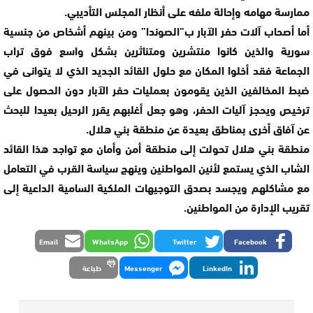
ممارسة مهامه وإحالة ملفه على أنظار المجلس التأديبي.
أما أصحاب آلات حفر الآبار ب”الصوندا” ومن بينهم أشخاص من جنسية
سورية والذين كانوا منتشرين ومتناثرين بشكل واسع فوق تراب
الجماعة فقد أخلوا المكان مع حلول القائد الجديد الذي لا يتوانى في
ضبط المخالفين الذين يقومون بعمليات حفر الآبار دون الحصول على
ترخيص ويحجز آليات الحفر، وهو جعل أغلبهم يقرر الرحيل بعيدا للبحث
عن آفاق أخرى بمناطق بعيدة عن منطقة بني هلال.
منطقة بني هلال تحولت إلى منطقة أمن وأمان مع تواجد هذا القائد
الشاب الذي يستمع لأنين المواطنين وينهج سياسة القرب في التعامل
مع مشاكلهم ويجسد بصدق التوجيهات الملكية السامية الداعية إلى
تقريب الإدارة من المواطنين.
Email
WhatsApp
Twitter
Facebook
LinkedIn
Messenger
طباعة