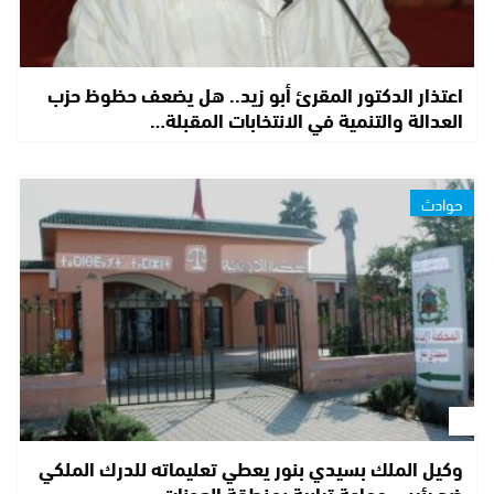
اعتذار الدكتور المقرئ أبو زيد.. هل يضعف حظوظ حزب
العدالة والتنمية في الانتخابات المقبلة…
حوادث
وكيل الملك بسيدي بنور يعطي تعليماته للدرك الملكي
ضد رئيس جماعة ترابية بمنطقة العونات…