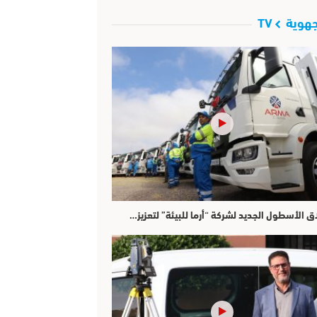
هوية TV
ق الأسطول الجديد لشركة “أرما للبيئة” لتعزيز…