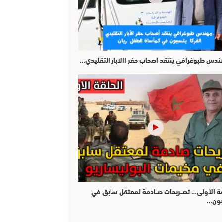
هندس طبوغرافي ينتقد اصحاب حفر االابار التقليدي…
قة الأولى… تصــريحات صــادمة لمعتقل سابق في
جون…