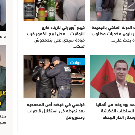
 الدرك الملكي بالجديدة
كيبع أوبورتي للزبناء خارج
بر بارون مخدرات مطلوب
التوقيت… محل لبيع الخمور قرب
مــ 
قيادة سيدي علي بنحمدوش
تحت…
حوادث
د بودريقة من ألمانيا
فرنسي في قبضة أمن المحمدية
للسلطات القضائية
بعد تورطه في استغلال قاصرات
مطار الدار البيضاء
وتصويرهن
حــل
ســ