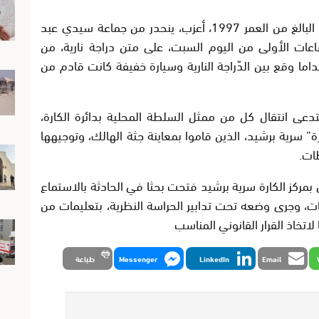
وبحسب بعض المصادر ، فإن الهالك “ي. م” البالغ من العمر 1997، أعزب، ينحدر من جماعة سيدي عبد
ساعات الأولى من اليوم السبت، على متن دراجة نارية، من
اما وقع بين الدّراجة النارية وسيارة خفيفة كانت قادم من
تدعى انتقال كل من ممثل السلطة المحلية بدائرة الكارة،
رة” سرية برشيد، الذين قاموا بمعاينة جثة الهالك، وتوجيهها
ات.
بمركز الكارة سرية برشيد فتحت بحثا في الحادثة بالاستماع
ت، وجرى وضعه تحت تدابير الحراسة النظرية، بتعليمات من
لاتخاذ القرار القانوني المناسب
Email
LinkedIn
Messenger
طباعة