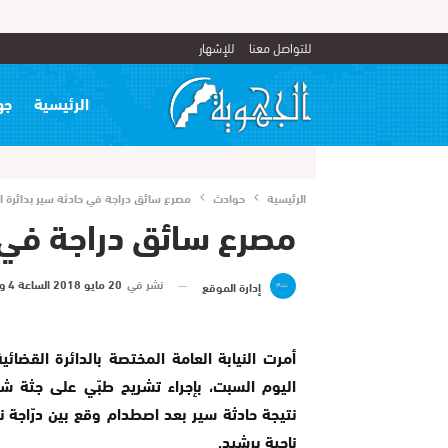
للتواصل معنا
للإشهار
الرئيسية
جه
الرئيسية
حوادث
مصرع سائق دراجة في حادثة سير بدائرة ال
مصرع سائق دراجة في حا
نشر في
20 مايو 2018 الساعة 4 و 14 دقيقة
إدارة الموقع
أمرت النيابة العامة المختصة بالدائرة القضائ
اليوم السبت، بإجراء تشريح طبّي على جثة 
نتيجة حادثة سير بعد اصطدام وقع بين درّاجة نا
ناحية برشيد.