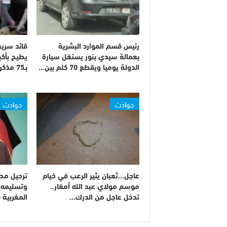
رئيس قسم الموارد البشرية
قائد سرية
بعمالة سيدي بنور يستغل سيارة
يطيح بأك
الدولة يوميا ويقطع 70 كلم بين…
بـ75 مذكرة بحث على…
حوادث
حوادث
عاجل…ثعبان يثير الرعب في خيام
ترحيل محم
موسم مولاي عبد الله أمغار..
وتسليمه 
تدخل عاجل من الدرك…
المغربية ب