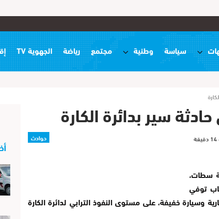
ات
سياسة
وطنية
مجتمع
رياضة
الجهوية TV
إق
كارة
دثة سير بدائرة الكارة
حوادث
أخ
ية سطات،
شاب توفي
رية وسيارة خفيفة، على مستوى النفوذ الترابي لدائرة الكارة