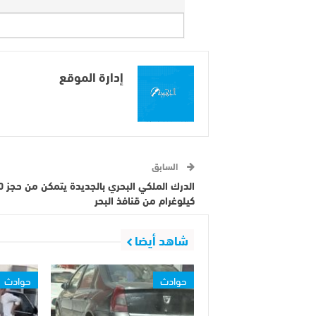
إدارة الموقع
السابق
الدرك ال
كيلوغرام من قنافذ البحر
شاهد أيضا
حوادث
حوادث