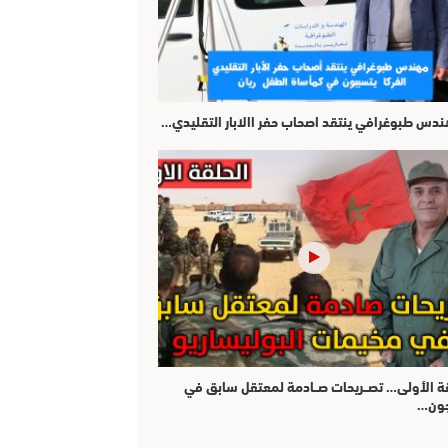
هندس طبوغرافي ينتقد اصحاب حفر االابار التقليدي…
قة الأولى… تصــريحات صــادمة لمعتقل سابق في
جون…