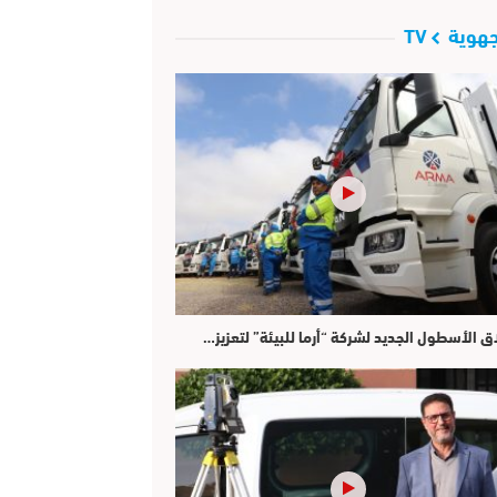
هوية TV
ق الأسطول الجديد لشركة “أرما للبيئة” لتعزيز…