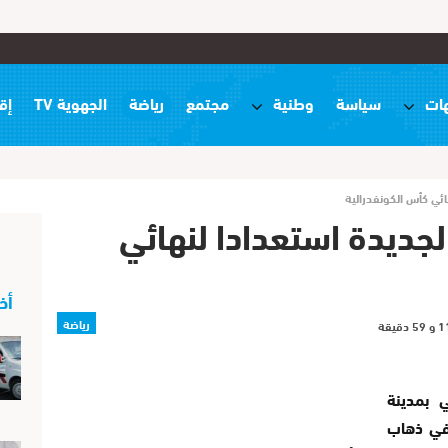
ات
سياسة
وطنية
مجتمع
رياضة
الجهوية TV
إق
ائي كأس الكونفدرالية
لجديدة استعدادا لنهائي
أخ
رياضة
 بمدينة
 في ذهاب