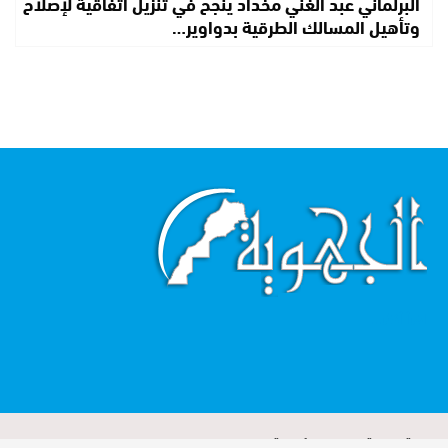
البرلماني عبد الغني مخداد ينجح في تنزيل اتفاقية لإصلاح
وتأهيل المسالك الطرقية بدواوير…
اقرأ أكثر...
الجهوية صحيفة تصدر عن مؤسسة MIROIR