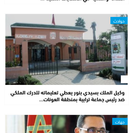
حوادث
وكيل الملك بسيدي بنور يعطي تعليماته للدرك الملكي
ضد رئيس جماعة ترابية بمنطقة العونات…
جهات