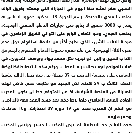
السلبي صفر لمثله هذا اليوم في المباراة التي جمعته بفريق الراك
بملعب العبدي بالجديدة برسم الدورة 19 بحضور جمهور لا باس به
يقدر ب 3000 متفرج لا يتابع حتى مباريات الدفاع الحسني الجديدي
بملعب العبدي، وهو التعادل الرابع على التوالي للفريق الزمامري في
مرحلة الاياب، الشيء الذي يطرح أكثر من علامة استفهام حول عدم
قدرة الالة الهجومية في فك شفرة خطوط الدفاع للخصوم بالرغم من
انتداب لاعبين وازنين ذو تجربة مثل محمد جواد ويوسف القديوي، في
غياب المهاجم ايوب طالب ربه المصاب، ورغم هذه النتيجة حافظ نهضة
الزمامرة على مقدمة الترتيب ب 37 نقطة في حين يحتل الراك مؤقتا
الصف الثالث ب 29 نقطة. لكن الجديد هو متابعة حسن فاضل لهذه
المباراة من المنصة الشرفية، اذ من المتوقع جدا ان يكون المدرب
القادم للفريق الزمامري خلفا لرضا حكم بعد فسخ العقد معه بالتراضي.
مع العلم ان المدرب حصد في 19 دورة 09 انتصارات، و10 تعادلات
وصفر هزيمة.
هذه النتائج جد الايجابية لم ترض المكتب المسير ورئيس المكتب
المديري، لا سيما ان الهدف المحدد هذا الموسم هو البقاء بالقسم