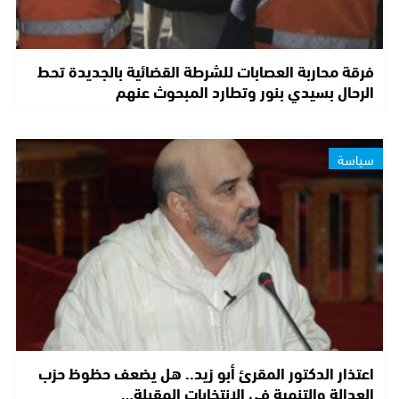
فرقة محاربة العصابات للشرطة القضائية بالجديدة تحط
الرحال بسيدي بنور وتطارد المبحوث عنهم
سياسة
اعتذار الدكتور المقرئ أبو زيد.. هل يضعف حظوظ حزب
العدالة والتنمية في الانتخابات المقبلة…