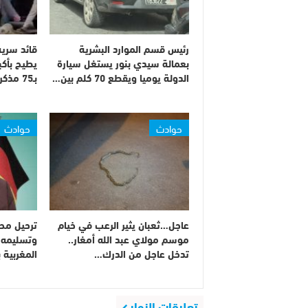
رئيس قسم الموارد البشرية
قائد سرية
بعمالة سيدي بنور يستغل سيارة
يطيح بأك
الدولة يوميا ويقطع 70 كلم بين…
بـ75 مذكرة بحث على…
حوادث
حوادث
عاجل…ثعبان يثير الرعب في خيام
ترحيل محم
موسم مولاي عبد الله أمغار..
وتسليمه 
تدخل عاجل من الدرك…
المغربية ب
تعليقات الزوار