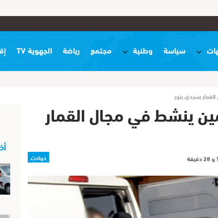
ات
سياسة
وطنية
مجتمع
رياضة
الجهوية TV
إق
لقمار بسيدي بنور
ين ينشط في مجال القمار
أخ
حوادث