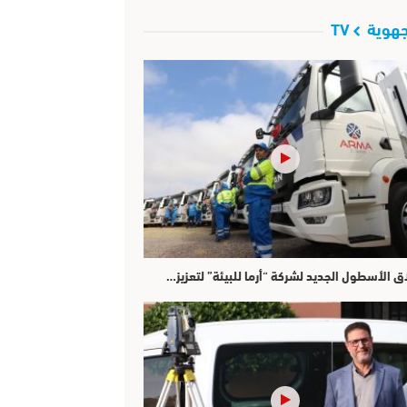
هوية TV
ق الأسطول الجديد لشركة “أرما للبيئة” لتعزيز…