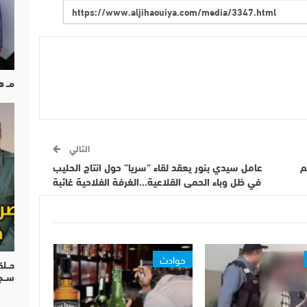
مــ 
التالي
م
عامل سيدي بنور يعقد لقاء ”سريا” حول انتاج الحليب
في ظل وباء الحمى القلاعية…الغرفة الفلاحية غائبة
حوادث
حــل
ســ