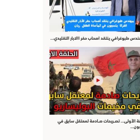
هندس طبوغرافي ينتقد اصحاب حفر االابار التقليدي…
قة الأولى… تصــريحات صــادمة لمعتقل سابق في
جون…