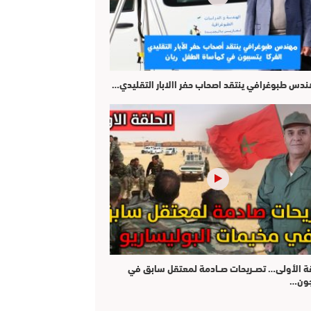
هندس طبوغرافي ينتقد اصحاب حفر االابار التقليدي…
قة الأولى… تصــريحات صــادمة لمعتقل سابق في
جون…