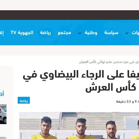
ات
سياسة
وطنية
مجتمع
رياضة
الجهوية TV
إق
يضاوي في دور سدس عشر نهائي كأس العرش
فا على الرجاء البيضاوي في
كأس العرش
أخ
رياضة