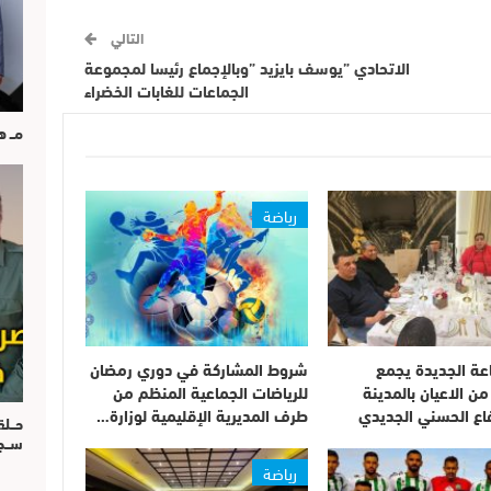
التالي
الاتحادي ”يوسف بايزيد ”وبالإجماع رئيسا لمجموعة
الجماعات للغابات الخضراء
مــ 
رياضة
عة الجديدة يجمع
شروط المشاركة في دوري رمضان
 الاعيان بالمدينة
للرياضات الجماعية المنظم من
اع الحسني الجديدي
طرف المديرية الإقليمية لوزارة…
حــل
ســ
رياضة