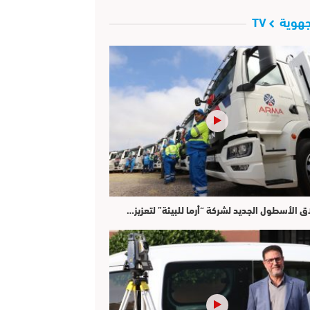
هوية TV
ق الأسطول الجديد لشركة “أرما للبيئة” لتعزيز…