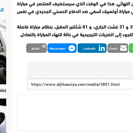
من النهائي، هذا في الوقت الذي سيستضيف المنتصر في مباراة
الج
ي مباراة أولمبيك آسفي ضد الدفاع الحسني الجديدي في نفس
للإشارة فسيجرى دور سدس عشر النهاية أيام 30 و 31 غشت الجاري، و 01 شثتنبر المقبل، بنظام مباراة فاصلة
 إلى الضربات الترجيحية في حالة انتهاء المباراة بالتعادل.
Email
LinkedIn
Messenger
طباعة
إطلا