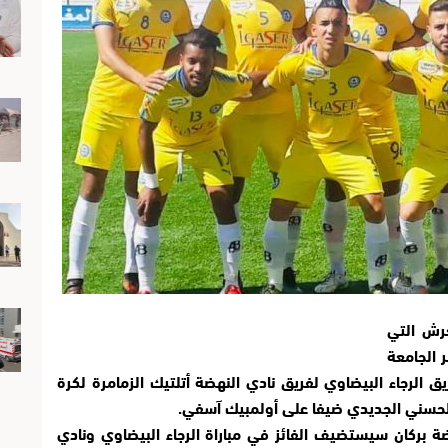
رش التي
الخميس 15 غشت 2019 بمقر الجامعة
ق الرجاء البيضاوي لفريق نادي النهضة أتلتيك الزمامرة لكرة
الحسني الجديدي ضيفا على أولمبيك آسفي.
ة بركان سيستضيف الفائز في مباراة الرجاء البيضاوي ونادي