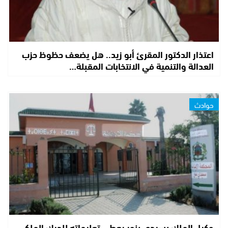
اعتذار الدكتور المقرئ أبو زيد.. هل يضعف حظوظ حزب
العدالة والتنمية في الانتخابات المقبلة…
حوادث
وكيل الملك بسيدي بنور يعطي تعليماته للدرك الملكي