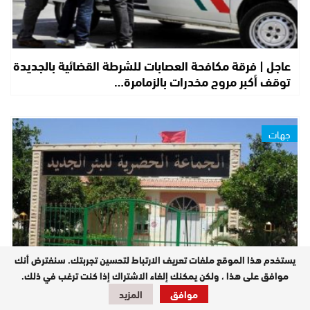
عاجل | فرقة مكافحة العصابات للشرطة القضائية بالجديدة
توقف أكبر مروج مخدرات بالزمامرة…
جهات
يستخدم هذا الموقع ملفات تعريف الارتباط لتحسين تجربتك. سنفترض أنك
موافق على هذا ، ولكن يمكنك إلغاء الاشتراك إذا كنت ترغب في ذلك.
موافق
المزيد
عاجل.. محكمة الاستئناف بالجديدة تلغي إدانة رئيس