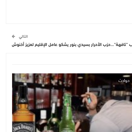
التالي
 ”تافهة”…حزب الأحرار بسيدي بنور يشكو عامل الإقليم لعزيز أخنوش
حوادث