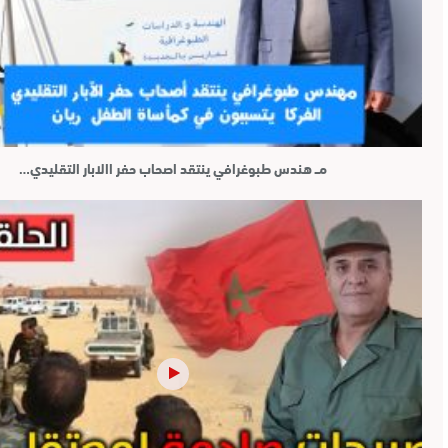
مــ هندس طبوغرافي ينتقد اصحاب حفر االابار التقليدي…