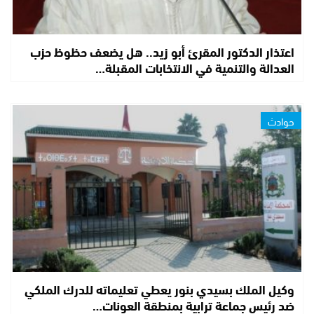
اعتذار الدكتور المقرئ أبو زيد.. هل يضعف حظوظ حزب
العدالة والتنمية في الانتخابات المقبلة…
حوادث
وكيل الملك بسيدي بنور يعطي تعليماته للدرك الملكي
ضد رئيس جماعة ترابية بمنطقة العونات…