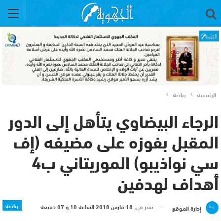
الرئيسية
رياضة
الرجاء البيضاوي يتأهل إلى الدور
المقبل بفوزه على مضيفه (إف
سي نواذيبو) الموريتاني ب4
أهداف لهدفين
رياضة
نشر في
18 مارس 2018 الساعة 10 و 07 دقيقة
إدارة الموقع