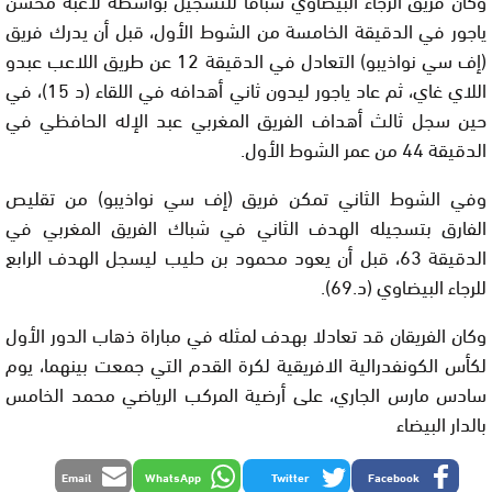
ياجور في الدقيقة الخامسة من الشوط الأول، قبل أن يدرك فريق
(إف سي نواذيبو) التعادل في الدقيقة 12 عن طريق اللاعب عبدو
اللاي غاي، ثم عاد ياجور ليدون ثاني أهدافه في اللقاء (د 15)، في
حين سجل ثالث أهداف الفريق المغربي عبد الإله الحافظي في
الدقيقة 44 من عمر الشوط الأول.
وفي الشوط الثاني تمكن فريق (إف سي نواذيبو) من تقليص
الفارق بتسجيله الهدف الثاني في شباك الفريق المغربي في
الدقيقة 63، قبل أن يعود محمود بن حليب ليسجل الهدف الرابع
للرجاء البيضاوي (د.69).
وكان الفريقان قد تعادلا بهدف لمثله في مباراة ذهاب الدور الأول
لكأس الكونفدرالية الافريقية لكرة القدم التي جمعت بينهما، يوم
سادس مارس الجاري، على أرضية المركب الرياضي محمد الخامس
بالدار البيضاء
Email
WhatsApp
Twitter
Facebook