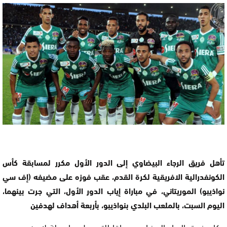
تأهل فريق الرجاء البيضاوي إلى الدور الأول مكرر لمسابقة كأس
الكونفدرالية الافريقية لكرة القدم، عقب فوزه على مضيفه (إف سي
نواذيبو) الموريتاني، في مباراة إياب الدور الأول، التي جرت بينهما،
اليوم السبت، بالملعب البلدي بنواذيبو، بأربعة أهداف لهدفين
وكان فريق الرجاء البيضاوي سباقا للتسجيل بواسطة لاعبه محسن