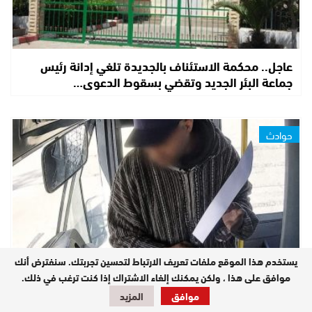
عاجل.. محكمة الاستئناف بالجديدة تلغي إدانة رئيس
جماعة البئر الجديد وتقضي بسقوط الدعوى…
حوادث
يستخدم هذا الموقع ملفات تعريف الارتباط لتحسين تجربتك. سنفترض أنك
موافق على هذا ، ولكن يمكنك إلغاء الاشتراك إذا كنت ترغب في ذلك.
موافق
المزيد
غرفة الجنايات بالجديدة تصدر حكما بـ20 سنة سجنا نافذا