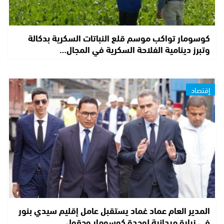
كوسومار تواكب موسم قلع النباتات السكرية بدكالة
وتبرز دينامية الفلاحة السكرية في المجال…
إقتصاد
المدير العام عماد غماد يستقبل عامل إقليم سيدي بنور
في زيارة ميدانية لوحدة كوسومار وحقول…