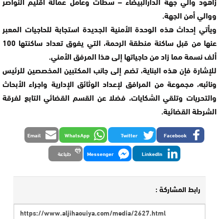
زاهود والي جهة الدارالبيضاء – سطات وعامل عمالة اقليم النواصر
ووالي أمن الجهة.
ويأتي إحداث هذه الوحدة الأمنية الجديدة استجابة للحاجيات المعبر
عنها من قبل ساكنة منطقة الرحمة، التي يفوق تعداد ساكنتها 100
ألف نسمة مما زاد من حاجياتها إلى هذا المرفق الأمني.
للإشارة فإن هذه البناية، تضم إلى جانب المكتبين المخصصين للرئيس
ونائبه، مجموعة من المرافق لإعداد الوثائق الإدارية واجراء الأبحاث
والتحريات وتلقي الشكايات، فضلا عن القسم القضائي التابع لفرقة
الشرطة القضائية.
Email
WhatsApp
Twitter
Facebook
LinkedIn
Messenger
طباعة
رابط المشاركة :