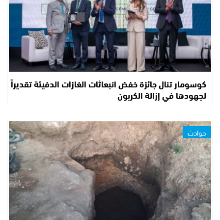
كوسومار تنال جائزة خفض انبعاثات الغازات الدفيئة تقديراً
لجهودها في إزالة الكربون
حوادث