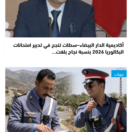
أكاديمية الدار البيضاء–سطات تنجح في تدبير امتحانات
البكالوريا 2026 بنسبة نجاح بلغت…
جهات