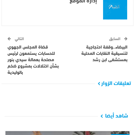
إدارة الموقع
السابق
التالي
البيضاء..وقفة احتجاجية
قضاة المجلس الجهوي
لتنسيقية النقابات المحلية
للحسابات يستمعون لرئيس
بمستشفى ابن رشد
مصلحة بعمالة سيدي بنور
بشأن اختلالات بمشروع ضخم
بالوليدية
تعليقات الزوار
شاهد أيضا