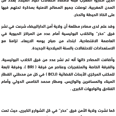
المدن المغربية، توصلت جميع المصالح الامنية بمذكرة تحتهم فيها
على اتخاذ الحيطة والحذر.
وقد علم لدى مصادر مطلعة أن ولاية أمن الدارالبيضاء شرعت في نشر
فرق “حذر” والكلاب البوليسية أمام عدد من المراكز الحيوية في
العاصمة الاقتصادية، ابتداء من صباح يومه الاربعاء، تزامنا مع
الاستعدادات للاحتفالات بالسنة الميلادية الجديدة.
وأضافت المصادر ذاتها أنه تم نشر عدد من فرق الكلاب البوليسية،
والفرقة الخاصة والمتفجرات وعناصر من فرقة ( BRI )، وفرقة تابعة
للمكتب المركزي الأبحاث القضائية (BCIJ ) في كل من محطتي القطار
الميناء والمسافرين والوازيس، ومطار محمد الخامس الدولي وأمام
الفنادق والواجهات الكبرى .
كما نشرت ولاية الأمن فرق “حذر” في كل الشوارع الكبرى، حيث تمت