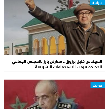
سياسة
المهندس خليل برزوق.. معارض بارز بالمجلس الجماعي
للجديدة يترقب الاستحقاقات التشريعية…
حوادث