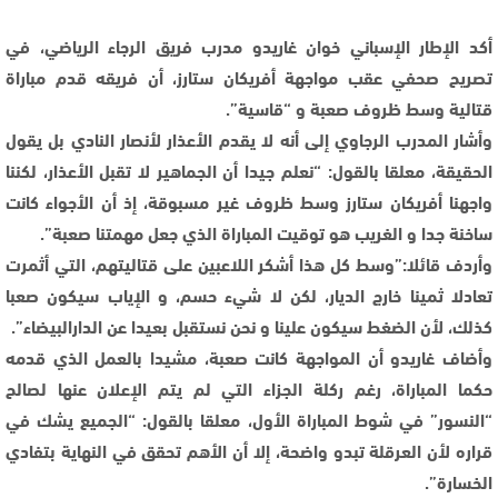
أكد الإطار الإسباني خوان غاريدو مدرب فريق الرجاء الرياضي، في
تصريح صحفي عقب مواجهة أفريكان ستارز، أن فريقه قدم مباراة
قتالية وسط ظروف صعبة و “قاسية”.
وأشار المدرب الرجاوي إلى أنه لا يقدم الأعذار لأنصار النادي بل يقول
الحقيقة، معلقا بالقول: “نعلم جيدا أن الجماهير لا تقبل الأعذار، لكننا
واجهنا أفريكان ستارز وسط ظروف غير مسبوقة، إذ أن الأجواء كانت
ساخنة جدا و الغريب هو توقيت المباراة الذي جعل مهمتنا صعبة”.
وأردف قائلا:”وسط كل هذا أشكر اللاعبين على قتاليتهم، التي أثمرت
تعادلا ثمينا خارج الديار، لكن لا شيء حسم، و الإياب سيكون صعبا
كذلك، لأن الضغط سيكون علينا و نحن نستقبل بعيدا عن الدارالبيضاء”.
وأضاف غاريدو أن المواجهة كانت صعبة، مشيدا بالعمل الذي قدمه
حكما المباراة، رغم ركلة الجزاء التي لم يتم الإعلان عنها لصالح
“النسور” في شوط المباراة الأول، معلقا بالقول: “الجميع يشك في
قراره لأن العرقلة تبدو واضحة، إلا أن الأهم تحقق في النهاية بتفادي
الخسارة”.