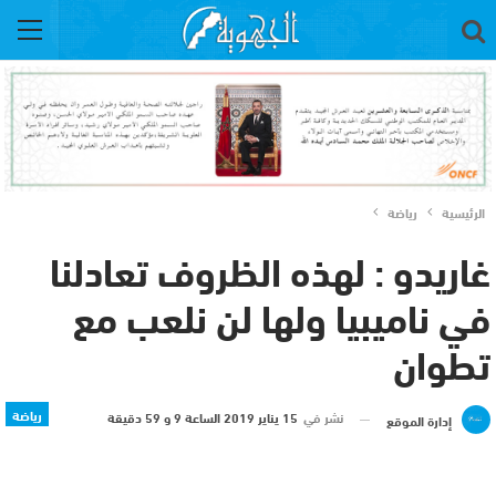
الرئيسية
رياضة
غاريدو : لهذه الظروف تعادلنا
في ناميبيا ولها لن نلعب مع
تطوان
رياضة
نشر في
15 يناير 2019 الساعة 9 و 59 دقيقة
إدارة الموقع