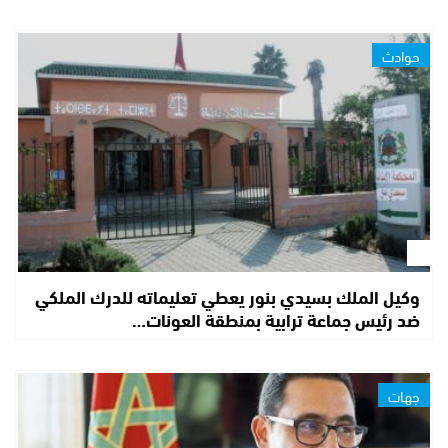
حوادث
وكيل الملك بسيدي بنور يعطي تعليماته للدرك الملكي
ضد رئيس جماعة ترابية بمنطقة العونات…
جهات