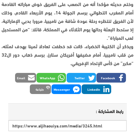
وختم حديثه مؤكدا أنه من الصعب على الفريق خوض مباراته القادمة
أمام المغرب التطواني برسم الجولة 14، يوم الأربعاء القادم، وذلك
لأن الفريق تنتظره رحلة عودة شاقة من ناميبيا، مرورا بدبي الإماراتية،
إذ ستحط البعثة رحالها يوم الثلاثاء في المملكة، قائلا: “من المستحيل
لعب المباراة”.
ويذكر أن الكتيبة الخضراء، كانت قد خطفت تعادلا ثمينا بهدف لمثله،
من قلب ناميبيا، أمام مضيفها أفريكان ستارز، برسم ذهاب دور ال32
“مكرر” من كأس الإتحاد الإفريقي.
Email
WhatsApp
Twitter
Facebook
LinkedIn
Messenger
طباعة
رابط المشاركة :