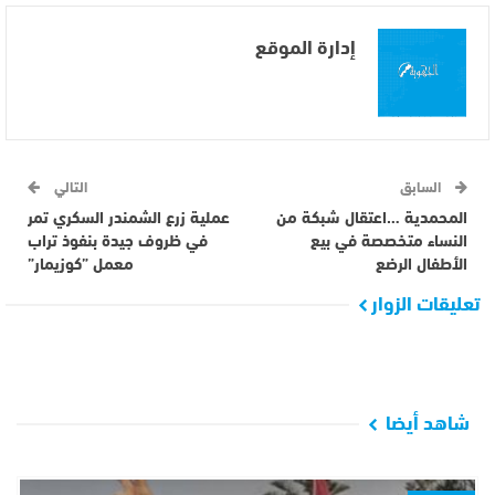
إدارة الموقع
السابق
التالي
المحمدية …اعتقال شبكة من
عملية زرع الشمندر السكري تمر
النساء متخصصة في بيع
في ظروف جيدة بنفوذ تراب
الأطفال الرضع
معمل ”كوزيمار”
تعليقات الزوار
شاهد أيضا