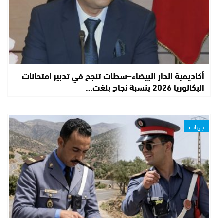
أكاديمية الدار البيضاء–سطات تنجح في تدبير امتحانات
البكالوريا 2026 بنسبة نجاح بلغت…
جهات