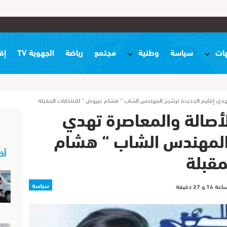
ات
سياسة
وطنية
مجتمع
رياضة
الجهوية TV
إق
 تهدي إقليم الجديدة ترشيح المهندس الشاب “ هشام عيروض “ للانتخابات المقبلة
لأصالة والمعاصرة تهدي
 المهندس الشاب “ هشام
أخ
مقبلة
سياسة