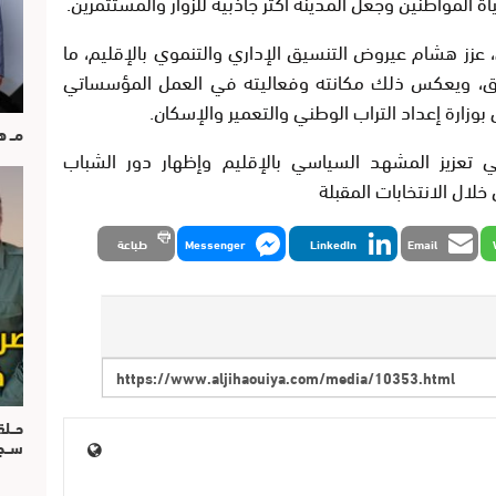
 المواطنين وجعل المدينة أكثر جاذبية للزوار والمستثمرين.
زز هشام عيروض التنسيق الإداري والتنموي بالإقليم، ما
رق، ويعكس ذلك مكانته وفعاليته في العمل المؤسساتي
بوزارة إعداد التراب الوطني والتعمير والإسكان.
مــ 
عزيز المشهد السياسي بالإقليم وإظهار دور الشباب
لال الانتخابات المقبلة
Email
LinkedIn
Messenger
طباعة
حــل
ســ