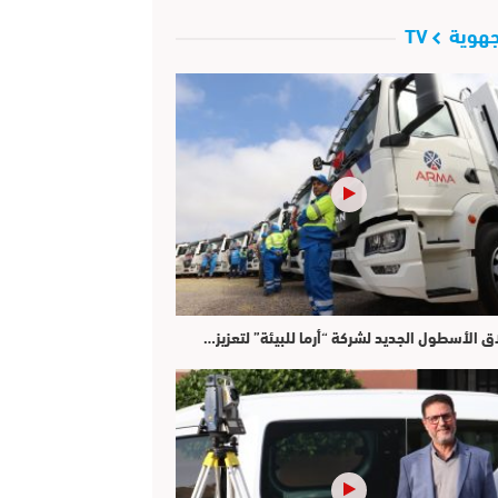
هوية TV
ق الأسطول الجديد لشركة “أرما للبيئة” لتعزيز…