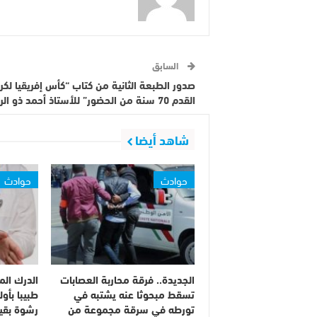
السابق
صدور الطبعة الثانية من كتاب “كأس إفريقيا لكر
القدم 70 سنة من الحضور” للأستاذ أحمد ذو الرشاد
شاهد أيضا
حوادث
حوادث
الجديدة.. فرقة محاربة العصابات
الدرك الم
تسقط مبحوثا عنه يشتبه في
طبيبا بأول
تورطه في سرقة مجموعة من
رشوة بقيمة 50 درهما