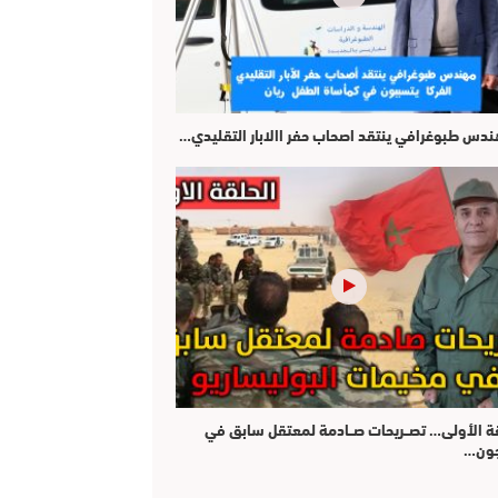
هندس طبوغرافي ينتقد اصحاب حفر االابار التقليدي…
قة الأولى… تصــريحات صــادمة لمعتقل سابق في
جون…