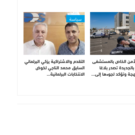
سياسة
أمن الخاص بالمستشفى
التقدم والاشتراكية يزكي البرلماني
بالجديدة تصدر بلاغا
السابق محمد الناجي لخوض
هجة وتؤكد لجوءها إلى…
الانتخابات البرلمانية…