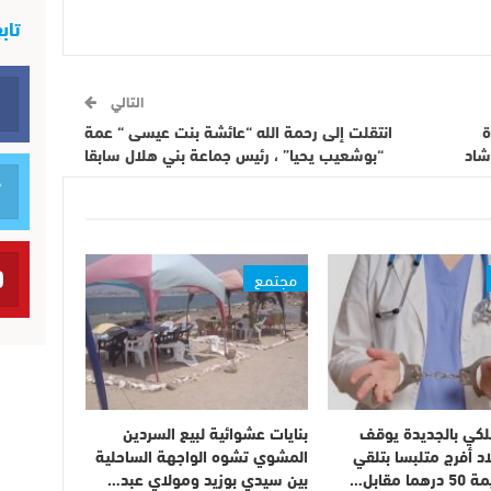
تاب
التالي
ة
انتقلت إلى رحمة الله “عائشة بنت عيسى “ عمة
“بوشعيب يحيا” ، رئيس جماعة بني هلال سابقا
مجتمع
لكي بالجديدة يوقف
بنايات عشوائية لبيع السردين
اد أفرج متلبسا بتلقي
المشوي تشوه الواجهة الساحلية
 مقابل…
بين سيدي بوزيد ومولاي عبد…