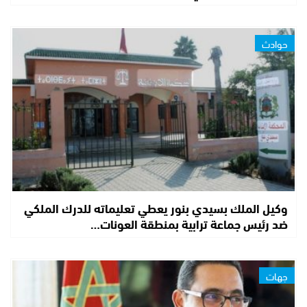
حوادث
وكيل الملك بسيدي بنور يعطي تعليماته للدرك الملكي
ضد رئيس جماعة ترابية بمنطقة العونات…
جهات