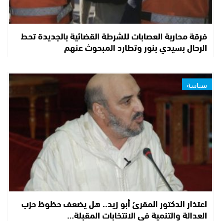
فرقة محاربة العصابات للشرطة القضائية بالجديدة تحط
الرحال بسيدي بنور وتطارد المبحوث عنهم
سياسة
اعتذار الدكتور المقرئ أبو زيد.. هل يضعف حظوظ حزب
العدالة والتنمية في الانتخابات المقبلة…