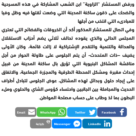
ورفض المستشار “الزاوية” ابن الشعب المشاركة في هذه المسرحية
والضحك على ذقون ساكنة المدينة التي وضعت ثقتها فيه وظل وفيا
للمبادىء التي انتخب من أجلها
وفي اتصال للمستشار المذكور أكد أن الخروقات والفضائح التي تعتري
المجلس الحالي والذي يقوده تحالف ثلاثي يضم أحزاب الاستقلال
والعدالة والتنمية والتقدم الإشتراكية لا زالت قائمة، وكان الأولى
يضيف –ذات المتحدث- أن يتم الجلوس على طاولة الحوار من أجل
مناقشة المشاكل البنيوية التي تؤرق بال ساكنة المدينة من قبيل
إحداث مقبرة ومشكل المحطة الطرقية والمجزرة الجماعية، والاتفاق
على إيجاد حلول وبدائل لهذه المشاكل، عوض الجلوس لتبادل أطراف
الحديث والمجاملة بين الجانبين واحتساء كؤوس الشاي والحلوي وملء
البطون بما لذ وطاب على حساب مصلحة المواطن.
Email
WhatsApp
Twitter
Facebook
LinkedIn
Messenger
طباعة