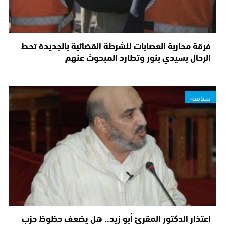
فرقة محاربة العصابات للشرطة القضائية بالجديدة تحط
الرحال بسيدي بنور وتطارد المبحوث عنهم
سياسة
اعتذار الدكتور المقرئ أبو زيد.. هل يضعف حظوظ حزب