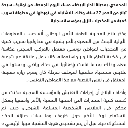
المحمدي بمدينة الدار البيضاء، مساء اليوم الجمعة، من توقيف سيدة
تبلغ من العمر 27 سنة، وذلك للاشتباه في تورطها في محاولة تسريب
كمية من المخدرات لنزيل بمؤسسة سجنية.
وذكر بلاغ للمديرية العامة للأمن الوطني أنه حسب المعلومات
الأولية للبحث فإن المعنية بالأمر يشتبه في محاولتها تسريب كمية
من المخدرات لمواطن تونسي معتقل بالمركب السجني عكاشة
في قضية تتعلق بالتزوير واستعماله، كانت على علاقة غير شرعية
معه، وذلك بعدما قامت بإخفائها في حذاء رياضي ودستها في
ملابس شخصية، سلمتها لموظف شرطة كان يعتزم زيارة شقيقه
المعتقل في نفس القضية مع هذا المواطن التونسي.
وأضاف البلاغ أن إجراءات التفتيش بالمؤسسة السجنية مكنت من
كشف كمية المخدرات التي اقتنتها المعنية بالأمر وأخفتها بشكل
محكم في الملابس الشخصية المسلمة للشرطي، حيث تم
الاستماع لهذا الأخير حول ظروف وملابسات حيازته للحذاء
المشكوك فيه، قبل أن يتم تشخيص هوية المشتبه فيها الرئيسي ة