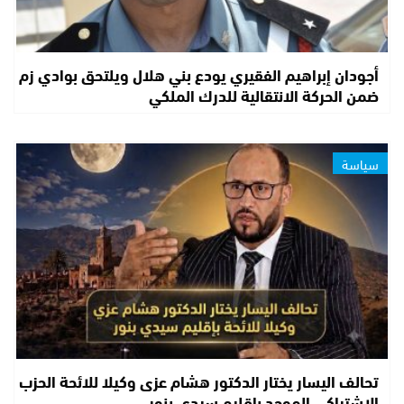
أجودان إبراهيم الفقيري يودع بني هلال ويلتحق بوادي زم
ضمن الحركة الانتقالية للدرك الملكي
سياسة
تحالف اليسار يختار الدكتور هشام عزى وكيلا للائحة الحزب
الاشتراكي الموحد بإقليم سيدي بنور