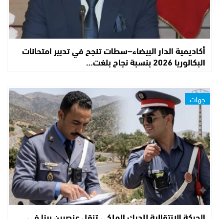
أكاديمية الدار البيضاء–سطات تنجح في تدبير امتحانات
البكالوريا 2026 بنسبة نجاح بلغت…
جهات
الحركة الانتقالية للدرك الملكي تنقل عنصرين برزا في