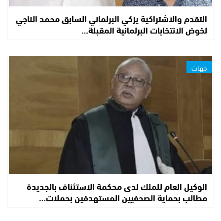
التقدم والاشتراكية يزكي البرلماني السابق محمد الناجي
لخوض الانتخابات البرلمانية المقبلة…
جهات
الوكيل العام للملك لدى محكمة الاستئناف بالجديدة
مطالب بحماية الصحفيين المستهدفين بحملات…