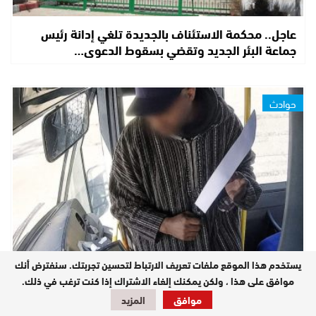
عاجل.. محكمة الاستئناف بالجديدة تلغي إدانة رئيس
جماعة البئر الجديد وتقضي بسقوط الدعوى…
حوادث
يستخدم هذا الموقع ملفات تعريف الارتباط لتحسين تجربتك. سنفترض أنك
غرفة الجنايات بالجديدة تصدر حكما بـ20 سنة سجنا نافذا
موافق على هذا ، ولكن يمكنك إلغاء الاشتراك إذا كنت ترغب في ذلك.
في حق منفذ الاعتداء على سائق حافلة…
موافق
المزيد