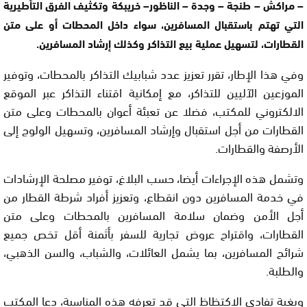
– مراكش – طنجة – وجدة – الناظور– خريبكة وتكثيف الفرق التأطيرية
التي تهتم باستقبال المسافرين، سواء داخل المحطات أو على متن
القطارات، لتسهيل عملية بيع التذاكر وكذلك إرشاد المسافرين.
وفي هذا الإطار، تقرر تعزيز عدد شبابيك التذاكر بالمحطات، وتوفير
الموزعين الآليين للتذاكر، مع إمكانية اقتناء التذاكر عبر الموقع
الالكتروني للمكتب، فضلا عن تعبئة أعوان بالمحطات وعلى متن
القطارات من أجل استقبال وإرشاد المسافرين، وتسهيل الولوج إلى
الأرصفة والقطارات.
وتشمل هذه الإجراءات أيضا، حسب البلاغ، توفير مصلحة الإرشادات
في خدمة المسافرين دون انقطاع، وتعزيز أفراد شرطة القطار من
أجل الأمن وضمان سلامة المسافرين بالمحطات وعلى متن
القطارات، واقتراح عروض تجارية للسفر بأثمنة أقل تخص جميع
شرائح المسافرين، بما يشمل العائلات، والشباب، والسن الذهبي،
والطلبة.
وبغية تفادي الاكتظاظ التي قد تعرفه هذه المناسبة، دعا المكتب