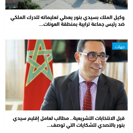
وكيل الملك بسيدي بنور يعطي تعليماته للدرك الملكي
ضد رئيس جماعة ترابية بمنطقة العونات…
جهات
قبل الانتخابات التشريعية.. مطالب لعامل إقليم سيدي
بنور بالتصدي للشكايات التي توصف…