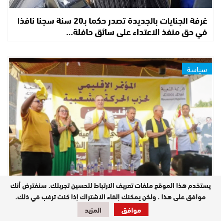
غرفة الجنايات بالجديدة تصدر حكما بـ20 سنة سجنا نافذا
في حق منفذ الاعتداء على سائق حافلة…
سياسة
يستخدم هذا الموقع ملفات تعريف الارتباط لتحسين تجربتك. سنفترض أنك
ثلاث مرشحات بارزات يتنافسن على تزكية الحركة الشعبية
موافق على هذا ، ولكن يمكنك إلغاء الاشتراك إذا كنت ترغب في ذلك.
لقيادة اللائحة الجهوية للنساء بجهة…
موافق
المزيد