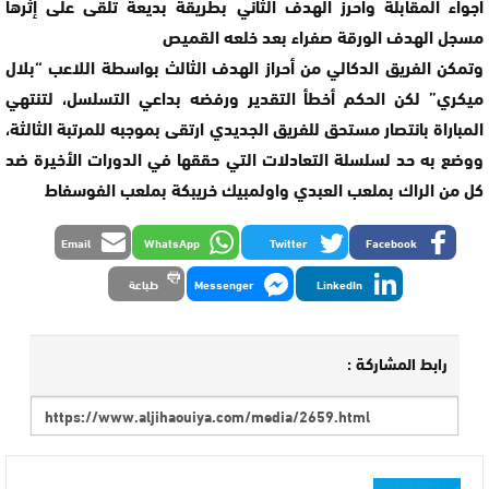
أجواء المقابلة وأحرز الهدف الثاني بطريقة بديعة تلقى على إثرها
مسجل الهدف الورقة صفراء بعد خلعه القميص
وتمكن الفريق الدكالي من أحراز الهدف الثالث بواسطة اللاعب “بلال
ميكري” لكن الحكم أخطأ التقدير ورفضه بداعي التسلسل، لتنتهي
المباراة بانتصار مستحق للفريق الجديدي ارتقى بموجبه للمرتبة الثالثة،
ووضع به حد لسلسلة التعادلات التي حققها في الدورات الأخيرة ضد
كل من الراك بملعب العبدي واولمبيك خريبكة بملعب الفوسفاط
Email
WhatsApp
Twitter
Facebook
LinkedIn
Messenger
طباعة
رابط المشاركة :