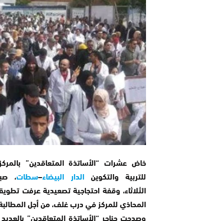
خاض عشرات “الأساتذة المتعاقدين” بالمركز
للتربية والتكوين
الدار
البيضاء
–
سطات
، صبا
الثلاثاء، وقفة احتجاجية تصعيدية عرفت تطوي
المحاذي للمركز في درب غلف، من أجل المطالبة بص
وصدحت حناجر “الأساتذة المتعاقدين” بالعديد