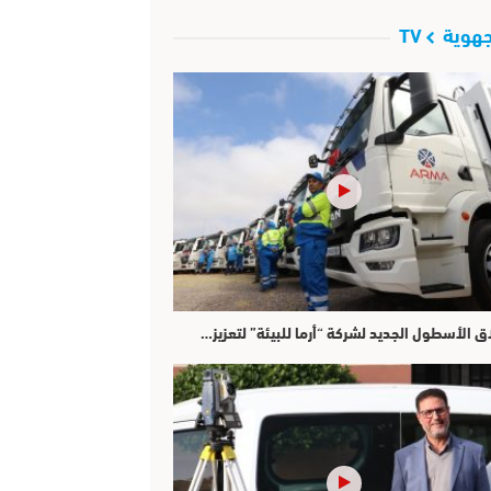
هوية TV
ق الأسطول الجديد لشركة “أرما للبيئة” لتعزيز…