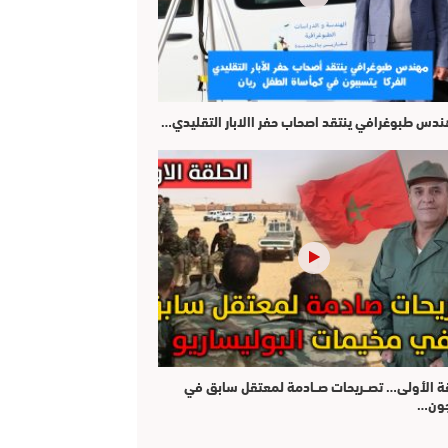
هندس طبوغرافي ينتقد اصحاب حفر االابار التقليدي…
قة الأولى… تصــريحات صــادمة لمعتقل سابق في
جون…