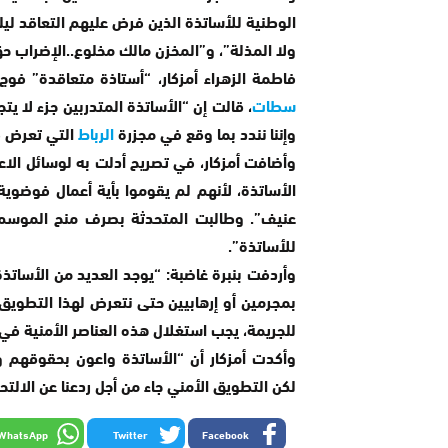
الوطنية للأساتذة الذين فرض عليهم التعاقد ل
ولا المذلة”، و”المخزن مالك مخلوع..الإضراب ح
فاطمة الزهراء أمزكار، “أستاذة متعاقدة” فوج 2019 بالمركز الجهوي للتربية والتكوين بج
سطات
، قالت إن “الأساتذة المتدربين جزء لا يت
وإننا نندد بما وقع في مجزرة
الرباط
التي تعرض في
وأضافت أمزكار، في تصريح أدلت به لوسائل الاع
الأساتذة، لأنهم لم يقوموا بأية أعمال فوضوي
للأساتذة”.
وأردفت بنبرة غاضبة: “يوجد العديد من الأساتذة
بمجرمين أو إرهابيين حتى نتعرض لهذا التطويق
للجريمة، يجب استغلال هذه العناصر الأمنية في 
وأكدت أمزكار أن “الأساتذة واعون بحقوقهم 
لكن التطويق الأمني جاء من أجل ردعنا عن الالتح
WhatsApp
Twitter
Facebook