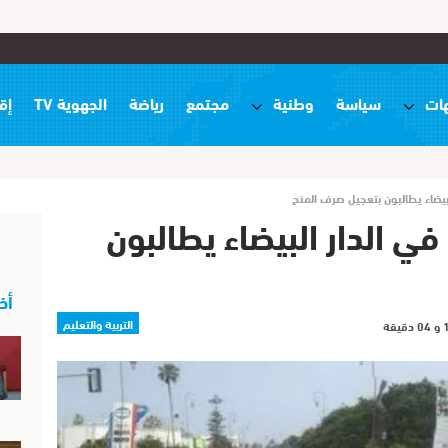
ات
سياسة
وطنية
مجتمع
رياضة
الجهوية TV
إق
بيضاء يطالبون بتعجيل صرف المنح
ي الدار البيضاء يطالبون
أخ
التربية والتعليم