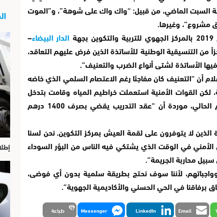
يلة السبت الماضي، من قبيل: “واك واك على شوهة”، و”الموت
الج
ق مشروع”، وغيرها.
هة
الدار
البيضاء
–
جزأ من التنسيقية الوطنية للأساتذة الذين فرض عليهم التعاقد،
ها الأساتذة لشتى أنواع الضرب والتعنيف”.
لام أن “التعنيف كان مفاجئا رغم الاعتصام السلمي الذي خاضه
ة، لكن القوات الأمنية استعملت خراطيم المياه وقامت بتدخل
عنيف”. وطالبت المتحدثة بصرف منح الموسم الحالي، موردة أن “عقد التدريب يقضي بصرف 1400 درهم
 الذين لا يتوفرون على لقمة العيش بمركز التكوين. نحن لسنا
 الأمني في الوقت الذي يشتكي فيه الناس من البؤر السوداء
إطلا
سبيل محاربة الجريمة”.
وواجباتهم، لأننا سوف نحتج بطريقة سلمية بدون أي فوضى،
اق برفاقنا في الحي الحسني والأكاديمية الجهوية”.
Email
LinkedIn
Messenger
طباعة