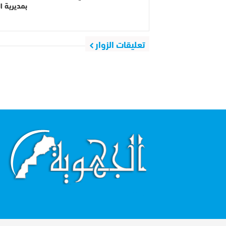
بمديرية ا
تعليقات الزوار
اقرأ أكثر...