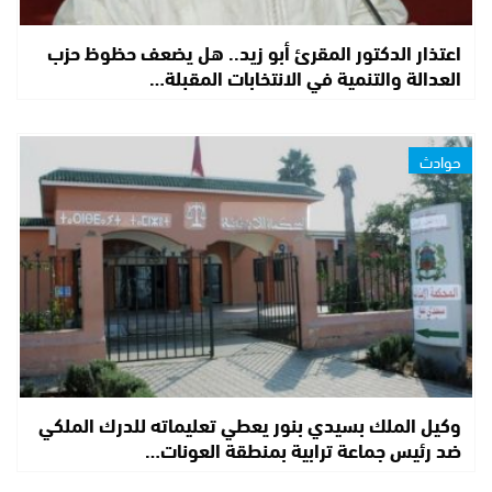
اعتذار الدكتور المقرئ أبو زيد.. هل يضعف حظوظ حزب
العدالة والتنمية في الانتخابات المقبلة…
حوادث
وكيل الملك بسيدي بنور يعطي تعليماته للدرك الملكي
ضد رئيس جماعة ترابية بمنطقة العونات…