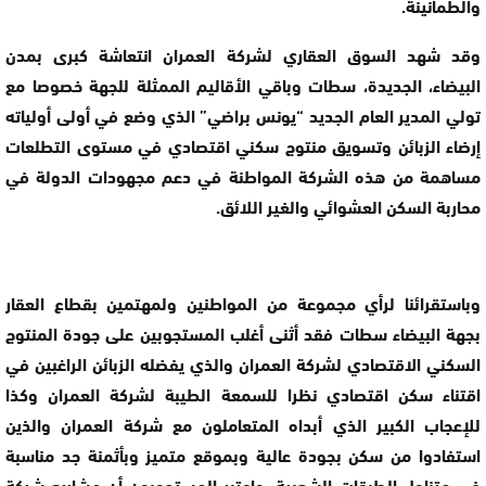
والطمأنينة.
وقد شهد السوق العقاري لشركة العمران انتعاشة كبرى بمدن
البيضاء، الجديدة، سطات وباقي الأقاليم الممثلة للجهة خصوصا مع
تولي المدير العام الجديد “يونس براضي” الذي وضع في أولى أولياته
إرضاء الزبائن وتسويق منتوج سكني اقتصادي في مستوى التطلعات
مساهمة من هذه الشركة المواطنة في دعم مجهودات الدولة في
محاربة السكن العشوائي والغير اللائق.
وباستقرائنا لرأي مجموعة من المواطنين ولمهتمين بقطاع العقار
بجهة البيضاء سطات فقد أثنى أغلب المستجوبين على جودة المنتوج
السكني الاقتصادي لشركة العمران والذي يفضله الزبائن الراغبين في
اقتناء سكن اقتصادي نظرا للسمعة الطيبة لشركة العمران وكذا
للإعجاب الكبير الذي أبداه المتعاملون مع شركة العمران والذين
استفادوا من سكن بجودة عالية وبموقع متميز وبأثمنة جد مناسبة
في متناول الطبقات الشعبية، واعتبر المستجوبون أن مشاريع شركة