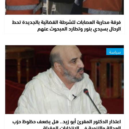
فرقة محاربة العصابات للشرطة القضائية بالجديدة تحط
الرحال بسيدي بنور وتطارد المبحوث عنهم
سياسة
اعتذار الدكتور المقرئ أبو زيد.. هل يضعف حظوظ حزب
العدالة والتنمية في الانتخابات المقبلة…