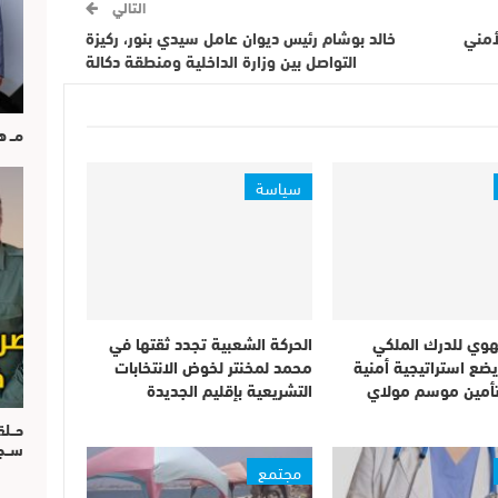
التالي
لأمني
خالد بوشام رئيس ديوان عامل سيدي بنور، ركيزة
التواصل بين وزارة الداخلية ومنطقة دكالة
مــ 
سياسة
جهوي للدرك الملكي
الحركة الشعبية تجدد ثقتها في
يضع استراتيجية أمنية
محمد لمخنتر لخوض الانتخابات
أمين موسم مولاي
التشريعية بإقليم الجديدة
حــل
ســ
مجتمع