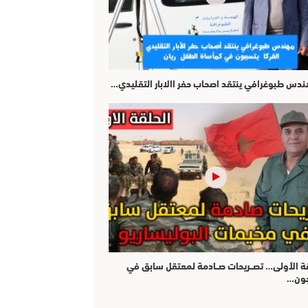
هندس طبوغرافي ينتقد اصحاب حفر االابار التقليدي…
قة الأولى… تصــريحات صــادمة لمعتقل سابق في
جون…