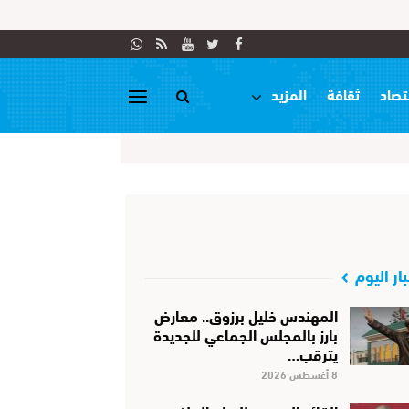
تصاد
ثقافة
المزيد
بار اليوم
المهندس خليل برزوق.. معارض
بارز بالمجلس الجماعي للجديدة
يترقب…
8 أغسطس 2026