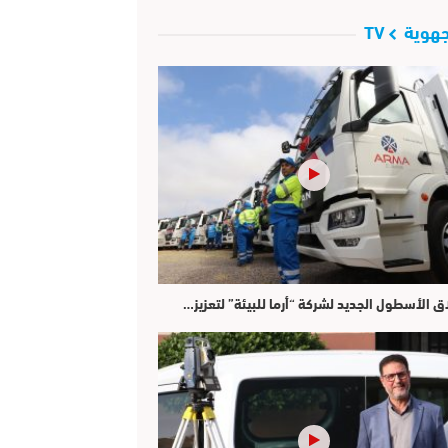
هوية TV
ق الأسطول الجديد لشركة “أرما للبيئة” لتعزيز…