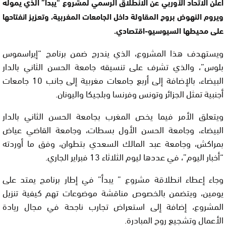
أعلن الاتحاد الأوربي عن الانطلاق الرسمي لمشروع “يبدأ” الذي يموله
ويروم النهوض بروح المقاولة داخل الجامعات المغربية، وتعزيز انفتاحها
على محيطها السيوسيو-اقتصادي.
ويستهدف هذا المشروع، الذي يندرج ضمن برنامج “إيراسموس
بلوس”، والذي تشرف على تنسيقه جامعة الحسن الثاني بالدار
البيضاء، بالإضافة إلى أربع جامعات مغربية إلى جانب 10 جامعات
أجنبية تمثل الجزائر وتونس وفرنسا وبلجيكا واليونان.
ويتعلق الأمر فيما يخص المغرب بجامعة الحسن الثاني بالدار
البيضاء، وجامعة الحسن الأول بسطات، وجامعة القاضي عياض
بمراكش، وجامعة عبد المالك السعدي بتطوان، وفق ما أوردته
“أخبار اليوم”، في عددها ليوم الثلاثاء 13 فبراير الجاري.
وجاء إعطاء انطلاقة مشروع ” يبدأ” في إطار برنامج يمتد على
يومين، ويتضمن بالخصوص مناقشة موضوعات تهم كيفية تنزيل
المشروع، إضافة إلى استعراض تجارب ناجحة في مجال ريادة
الأعمال وتشجيع روح المبادرة.