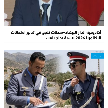
أكاديمية الدار البيضاء–سطات تنجح في تدبير امتحانات
البكالوريا 2026 بنسبة نجاح بلغت…
جهات