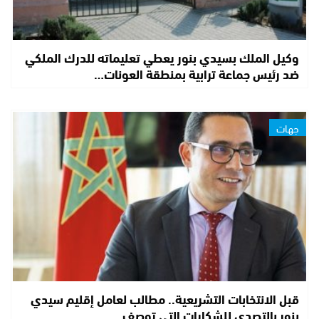
وكيل الملك بسيدي بنور يعطي تعليماته للدرك الملكي
ضد رئيس جماعة ترابية بمنطقة العونات…
جهات
قبل الانتخابات التشريعية.. مطالب لعامل إقليم سيدي
بنور بالتصدي للشكايات التي توصف…