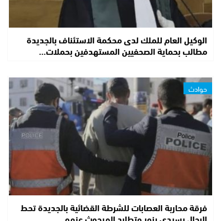
الوكيل العام للملك لدى محكمة الاستئناف بالجديدة
مطالب بحماية الصحفيين المستهدفين بحملات…
حوادث
فرقة محاربة العصابات للشرطة القضائية بالجديدة تحط
الرحال بسيدي بنور وتطارد المبحوث عنهم