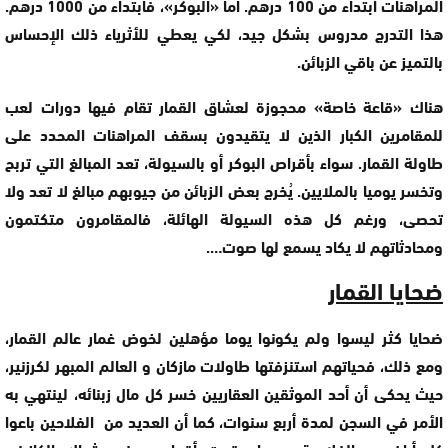
المراهنات ابتداء من 100 درهم. أما «البوكر»، فابتداء من 1000 درهم.
هذا التدرج مدروس بشكل جيد، لكي يعطي للأثرياء ذلك الإحساس
بالتميز عن باقي الزبائن.
هناك «قاعة خاصة» محجوزة لعشاق القمار تقام فيها دورات لعب
للمقامرين الكبار الذين لا يتقيدون بسقف المراهنات المحدد على
طاولة القمار. سواء بأقراص البوكر أو بالسيولة، تعد المبالغ التي تربح
وتخسر يوميا بالملايين. يُخرج بعض الزبائن من جيوبهم مبالغ لا تعد ولا
تحصى، ورغم كل هذه السيولة الهائلة، فالمقامرون متكتمون
ومحادثاتهم لا يكاد يسمع لها صوت….
ضحايا القمار
ضحايا كثر ليسوا ولم يكونوا يوما مؤهلين لخوض غمار عالم القمار،
ومع ذلك، فحياتهم استنزفتها طاولات مازكان و العالم المبهر لكرزنير،
حيث يحكى أن أحد الموثقين العقاريين خسر كل مال زبنائه، لينتهي به
الأمر في السجن لمدة أربع سنوات، كما أن العديد من الفلاحين باعوا