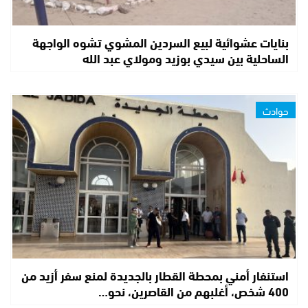
بنايات عشوائية لبيع السردين المشوي تشوه الواجهة
الساحلية بين سيدي بوزيد ومولاي عبد الله
حوادث
استنفار أمني بمحطة القطار بالجديدة لمنع سفر أزيد من
400 شخص، أغلبهم من القاصرين، نحو…