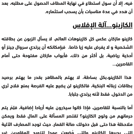
فيه، إلا أن سول استطاع في نهاية المطاف الحصول على مطلبه، بعد
أن هدد في عدة مناسبات بأن يسحب استثماره.
الكازينو…آلة الإفلاس
كازينو مازكان عكس كل كازينوهات العالم، لا يسأل الزبون عن بطاقته
الشخصية و لا يفرض عليه زيا خاصا، فبإمكانكه أن يرتدي سروال جينز أو
أحذية رياضية، بل أكثر من ذلك، فأبواب مازكان مفتوحة حتى أمام
القاصرين…
هذا الكازينو،بكل بساطة، لا يهتم بالمظاهر بقدر ما يهتم برصيد
بطاقات زبنائه البنكية، فالكازينو لن يضيع عليه الفرصة بمنع فلاح ثري
من الدخول، فقط لأنه يرتدي جلبابا.
أما بالنسبة للقاصرين، فإذا كانوا سيذرون عليه أرباحا إضافية، فلِمَ يتم
حرمانهم من ولوج الكازينو؟ تقتصر المسألة على المال فقط ويمكن
ملاحظة هذا حتى قبل دخولك صالة القمار. حيث توجد المصارف الآلية
التي يديرها الكازينو والتي وُضعت عمدا لتزويد المقامرين غير