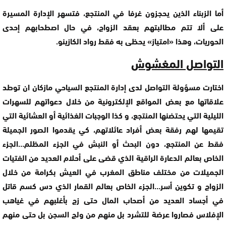
أما الزبناء الذين يحجزون غرفا في المنتجع، فتسهر الإدارة المسيرة
على ألا تتم مطالبتهم بعقد الزواج، في حال اصطحابهم إحدى
الحوريات، وهذا «امتياز» يحظى به فقط رواد الكازينو.
التواصل المغشوش
اختارت مسؤولة التواصل لدى إدارة المنتجع السياحي مازكان ان توطد
علاقاتها مع بعض المواقع الإلكترونية من خلال دعواتهم للسهرات
الليلية التي يحتضنها المنتجع، و كذا الوجبات الغذائية أو العشائية التي
تقيمها لهم رفقة بعض أفراد عائلاتهم، كي يقدموا الصور الجميلة
فقط عن المنتجع، دون البحث أو النبش في الجزء المظلم…الجزء
الخاص بعالم الدعارة الراقية الذي قضى على أحلام العديد من الفتيات
الجميلات من مختلف مناطق المغرب في العيش بكرامة من خلال
الزواج و تكوين أسر…الجزء الخاص بعالم القمار الذي دس كسم قاتل
في أجساد العديد من أصحاب المال حتى زج بأغلبهم في غياهب
الإفلاس فصاروا عرضة للتشرد بل منهم من ولج السجن بل حتى منهم