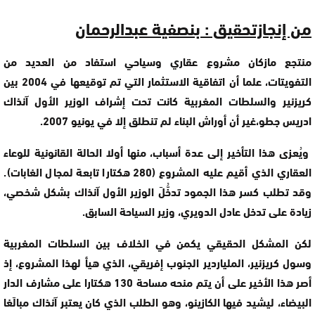
من إنجازتحقيق : بنصفية عبدالرحمان
منتجع مازكان مشروع عقاري وسياحي استفاد من العديد من
التفويتات، علما أن اتفاقية الاستثمار التي تم توقيعها في 2004 بين
كريزنير والسلطات المغربية كانت تحت إشراف الوزير الأول آنذاك
ادريس جطو،غير أن أوراش البناء لم تنطلق إلا في يونيو 2007.
ويُعزى هذا التأخير إلى عدة أسباب، منها أولا الحالة القانونية للوعاء
العقاري الذي أقيم عليه المشروع (280 هكتارا تابعة لمجال الغابات).
وقد تطلب كسر هذا الجمود تدخُّلَ الوزير الأول آنذاك بشكل شخصي،
زيادة على تدخل عادل الدويري، وزير السياحة السابق.
لكن المشكل الحقيقي يكمن في الخلاف بين السلطات المغربية
وسول كريزنير، الملياردير الجنوب إفريقي، الذي هيأ لهذا المشروع، إذ
أصر هذا الأخير على أن يتم منحه مساحة 130 هكتارا على مشارف الدار
البيضاء، ليشيد فيها الكازينو، وهو الطلب الذي كان يعتبر آنذاك مبالَغا