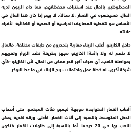
المحظوظين بالمال عند استنزاف محفظاتهم، فما دام الزبون لديه
المال، فسيخسره في القمار ،لا محالة. لا يهم إذا كان هذا المال في
الأساس هو لتغطية المصاريف الدراسية أو الصحية أو الغذائية لأفراد
عائلته…
داخل الكازينو، أغلب الزبناء مغاربة يتحدرون من طبقات مختلفة، فالمال
لا طعم له ولا رائحة! الكازينو مجهز بطريقة تشد الزوار وتغريهم
بمواصلة اللعب، أي صرف أكبر قدر ممكن من المال، لأن الكازينو -كأي
شركة أخرى- له خطة عمل واحتمالات ربح الزبناء في ما عدا البوكر.
ألعاب القمار المتواجدة موجهة لجميع فئات المجتمع، حتى أصحاب
الدخل المتوسط. بالنسبة إلى آلات القمار، فأدنى ورقة نقدية يمكن
اللعب بها هي 20 درهما. أما بالنسبة إلى طاولات القمار فتكون