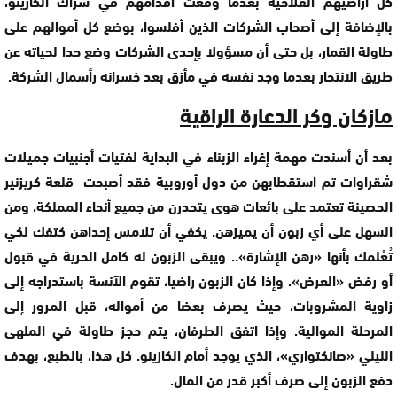
كل أراضيهم الفلاحية بعدما وقعت أقدامهم في شراك الكازينو،
بالإضافة إلى أصحاب الشركات الذين أفلسوا، بوضع كل أموالهم على
طاولة القمار، بل حتى أن مسؤولا بإحدى الشركات وضع حدا لحياته عن
طريق الانتحار بعدما وجد نفسه في مأزق بعد خسرانه رأسمال الشركة.
مازكان وكر الدعارة الراقية
بعد أن أسندت مهمة إغراء الزبناء في البداية لفتيات أجنبيات جميلات
شقراوات تم استقطابهن من دول أوروبية فقد أصبحت قلعة كريزنير
الحصينة تعتمد على بائعات هوى يتحدرن من جميع أنحاء المملكة، ومن
السهل على أي زبون أن يميزهن. يكفي أن تلامس إحداهن كتفك لكي
تُعْلمك بأنها «رهن الإشارة».. ويبقى الزبون له كامل الحرية في قبول
أو رفض «العرض». وإذا كان الزبون راضيا، تقوم الآنسة باستدراجه إلى
زاوية المشروبات، حيث يصرف بعضا من أمواله، قبل المرور إلى
المرحلة الموالية. وإذا اتفق الطرفان، يتم حجز طاولة في الملهى
الليلي «صانكتواري»، الذي يوجد أمام الكازينو. كل هذا، بالطبع، بهدف
دفع الزبون إلى صرف أكبر قدر من المال.