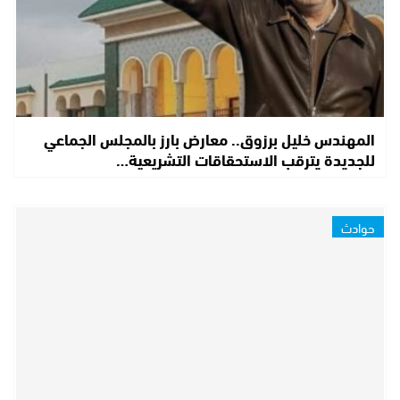
المهندس خليل برزوق.. معارض بارز بالمجلس الجماعي
للجديدة يترقب الاستحقاقات التشريعية…
حوادث