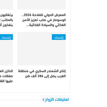
المعرض الدولي للفلاحة 2026..
برتغاليو
كوسومار في صلب تعزيز الأمن
بالمكتب 
الغذائي والسيادة الغذائية…
ينفذون أك
إقتصاد
إقتصاد
إنتاج الشمندر السكري في منطقة
الخازن ال
الغرب يصل إلى 286 ألف طن
صفقات مث
عليها الق
تعليقات الزوار