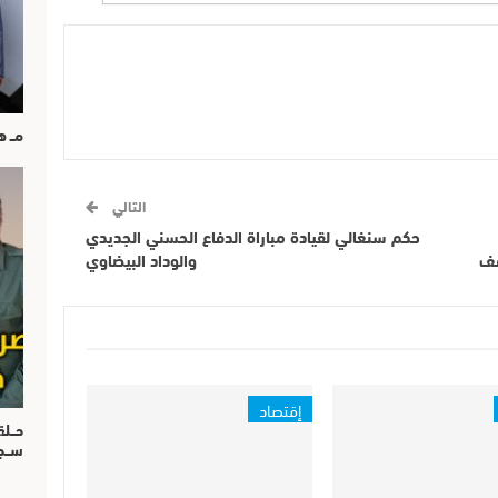
مــ 
التالي
حكم سنغالي لقيادة مباراة الدفاع الحسني الجديدي
قف
والوداد البيضاوي
إقتصاد
حــل
ســ