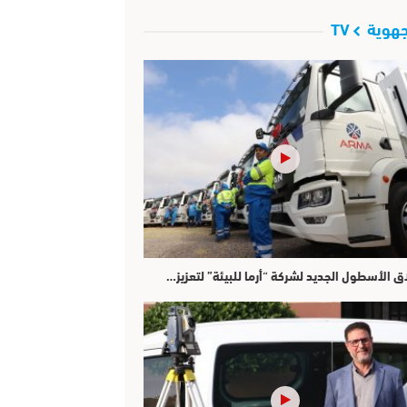
هوية TV
ق الأسطول الجديد لشركة “أرما للبيئة” لتعزيز…