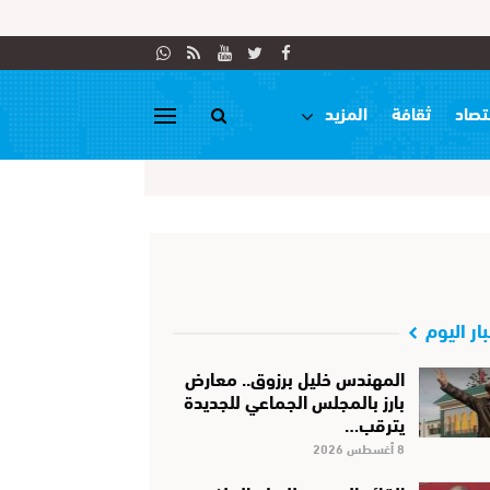
تصاد
ثقافة
المزيد
بار اليوم
المهندس خليل برزوق.. معارض
بارز بالمجلس الجماعي للجديدة
يترقب…
8 أغسطس 2026