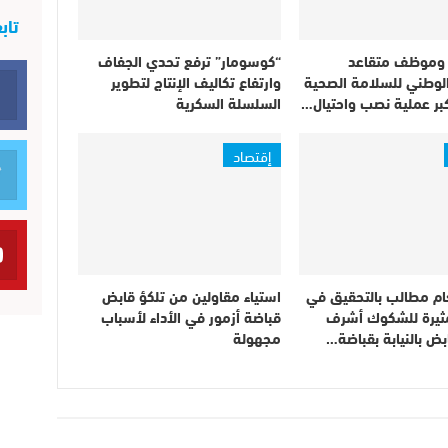
تاب
ن وموظف متقاعد
“كوسومار” ترفع تحدي الجفاف
الوطني للسلامة الصحية
وارتفاع تكاليف الإنتاج لتطوير
بر عملية نصب واحتيال…
السلسلة السكرية
إقتصاد
عام مطالب بالتحقيق في
استياء مقاولين من تلكؤ قابض
يرة للشكوك أشرف
قباضة أزمور في الأداء لأسباب
ابض بالنيابة بقباضة…
مجهولة