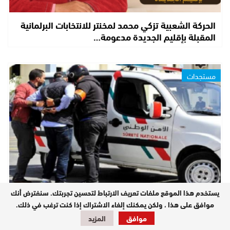
الحركة الشعبية تزكي محمد لمخنتر للانتخابات البرلمانية
المقبلة بإقليم الجديدة مدعومة…
مستجدات
يستخدم هذا الموقع ملفات تعريف الارتباط لتحسين تجربتك. سنفترض أنك
عاجل | فرقة مكافحة العصابات للشرطة القضائية بالجديدة
موافق على هذا ، ولكن يمكنك إلغاء الاشتراك إذا كنت ترغب في ذلك.
توقف أكبر مروج مخدرات بالزمامرة…
موافق
المزيد