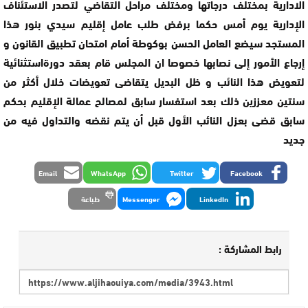
الادارية بمختلف درجاتها ومختلف مراحل التقاضي لتصدر الاستئناف
الإدارية يوم أمس حكما برفض طلب عامل إقليم سيدي بنور هذا
المستجد سيضع العامل الحسن بوكوطة أمام امتحان تطبيق القانون و
إرجاع الأمور إلى نصابها خصوصا ان المجلس قام بعقد دورةاستثنائية
لتعويض هذا النائب و ظل البديل يتقاضى تعويضات خلال أكثر من
سنتين معززين ذلك بعد استفسار سابق لمصالح عمالة الإقليم بحكم
سابق قضى بعزل النائب الأول قبل أن يتم نقضه والتداول فيه من
جديد
Email
WhatsApp
Twitter
Facebook
LinkedIn
Messenger
طباعة
رابط المشاركة :