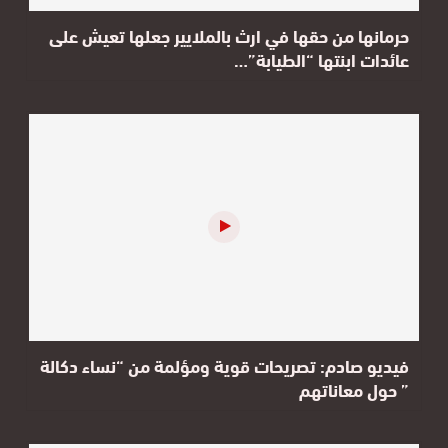
حرمانها من حقها في ارث بالملايير جعلها تعيش على
عائدات ابنتها “الطيابة”…
فيديو صادم: تصريحات قوية ومؤلمة من “نساء دكالة
” حول معاناتهم