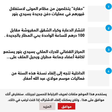
1
”حفارة” يتخلصون من عظام الموتى لاستغلال
قبورهم في عمليات دفن جديدة بسيدي بنور
2
انتشار الدعارة وكراء الشقق المفروشة مقابل
100 درهم للساعة الواحدة بحي المطار بالجديدة .
3
المركز القضائي للدرك الملكي بسيدي بنور يستمع
لكافة أعضاء جماعة مطران ويحيل الملف على…
4
الداخلية تتجه إلى إلغاء نسخة هذه السنة من
فعاليات موسم مولاي عبد الله أمغار.
يستخدم هذا الموقع ملفات تعريف الارتباط لتحسين تجربتك. سنفترض أنك
موافق على هذا ، ولكن يمكنك إلغاء الاشتراك إذا كنت ترغب في ذلك.
ثقافة وفن
موافق
المزيد