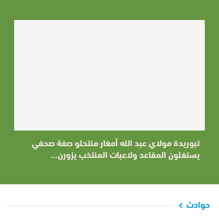
تبوريدة مولاي عبد الله أمغار منتحلو صفة صحفي
يستغلون المقاعد ولاعبات المنتخب يزورن…
حوادث