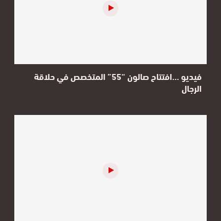
فيديو …افتتاح صالون “55” المتخصص في حلاقة
الرجال