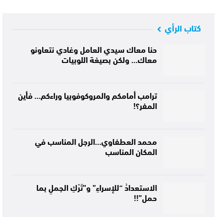
كتاب الرأي
حنا معاك سيدي العامل وغادي نتعاونو
معاك… ولكن بصيغة اللوبيات
ترامب أمامكم والمروكوفوبيا وراءكم… فأين
المفر؟!
محمد العطفاوي…الرجل المناسب في
المكان المناسب
الاستعدادُ “للإسراءِ” و”تَرْكِ الجملِ بما
حمل”!!