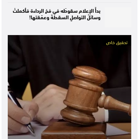
بدأَ الإعلام سقوطَه في فخ الرداءة فأكملتْ
وسائلُ التواصلِ السقطةَ وعمّقتها!
تحقيق خاص