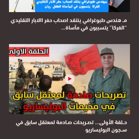
مــ هندس طبوغرافي ينتقد اصحاب حفر االابار التقليدي
“الفركا” يتسببون في مآساة…
حــلقة الأولى… تصــريحات صــادمة لمعتقل سابق في
ســجون البوليساريو